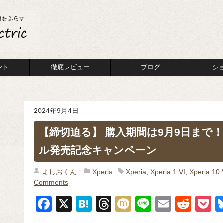
ント
徹底レビュー
ブログ
シ
2024年9月4日
【締切迫る】 購入期間は9月9日まで！Xp
ル発売記念キャンペーン
よしおくん
Xperia
Xperia
,
Xperia 1 VI
,
Xperia 10 
Comments
F
X
H
T
M
Li
E
R
P
a
at
hr
ixi
n
m
e
o