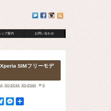
ョップ案内
お問い合わせ
eria SIMフリーモデ
VI
,
XQ-EC44
,
XQ-ES44
0
Bl
M
共
u
e
有