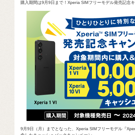
購入期間は9月9日まで！Xperia SIMフリーモデル発売記念
c
e
e
e
ail
d
c
e
n
a
di
e
b
a
d
t
o
s
o
k
9月9日（月）までとなった、Xperia SIMフリーモデル『Xperia 