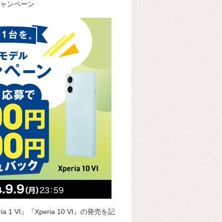
キャンペーン
k
e
ss
t
sk
e
y
n
g
er
1 VI』『Xperia 10 VI』の発売を記