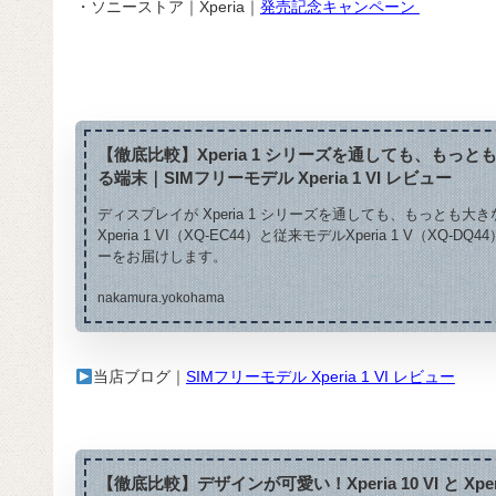
・ソニーストア｜Xperia｜
発売記念キャンペーン
【徹底比較】Xperia 1 シリーズを通しても、もっ
る端末｜SIMフリーモデル Xperia 1 VI レビュー
ディスプレイが Xperia 1 シリーズを通しても、もっとも大
Xperia 1 VI（XQ-EC44）と従来モデルXperia 1 V（XQ-
ーをお届けします。
nakamura.yokohama
当店ブログ｜
SIMフリーモデル Xperia 1 VI レビュー
【徹底比較】デザインが可愛い！Xperia 10 VI と Xper