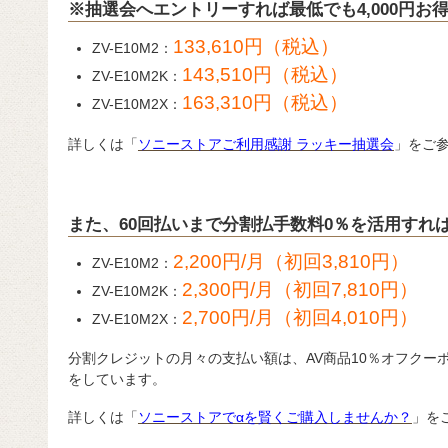
※抽選会へエントリーすれば最低でも4,000円お
133,610円（税込）
ZV-E10M2：
143,510円（税込）
ZV-E10M2K：
163,310円（税込）
ZV-E10M2X：
詳しくは「
ソニーストアご利用感謝 ラッキー抽選会
」をご
また、60回払いまで分割払手数料0％を活用すれば！
2,200円/月（初回3,810円）
ZV-E10M2：
2,300円/月（初回7,810円）
ZV-E10M2K：
2,700円/月（初回4,010円）
ZV-E10M2X：
分割クレジットの月々の支払い額は、AV商品10％オフクー
をしています。
詳しくは「
ソニーストアでαを賢くご購入しませんか？
」を