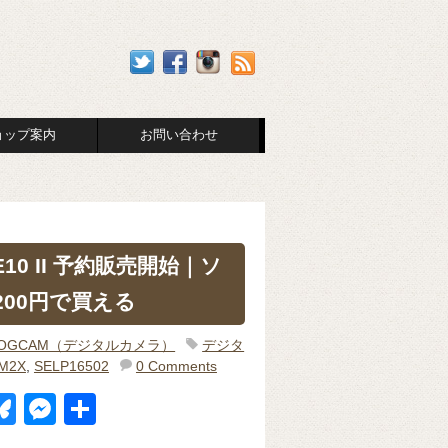
ョップ案内
お問い合わせ
E10 II 予約販売開始｜ソ
00円で買える
LOGCAM（デジタルカメラ）
デジタ
0M2X
,
SELP16502
0 Comments
Bl
M
共
u
e
有