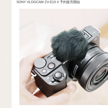
SONY VLOGCAM ZV-E10 II 予約販売開始
c
e
e
e
ail
d
c
e
n
a
di
e
b
a
d
t
o
s
o
k