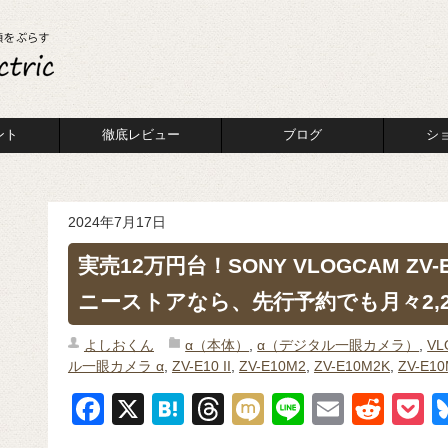
ント
徹底レビュー
ブログ
シ
2024年7月17日
実売12万円台！SONY VLOGCAM ZV-
ニーストアなら、先行予約でも月々2,2
よしおくん
α（本体）
,
α（デジタル一眼カメラ）
,
V
ル一眼カメラ α
,
ZV-E10 II
,
ZV-E10M2
,
ZV-E10M2K
,
ZV-E1
F
X
H
T
M
Li
E
R
P
a
at
hr
ixi
n
m
e
o