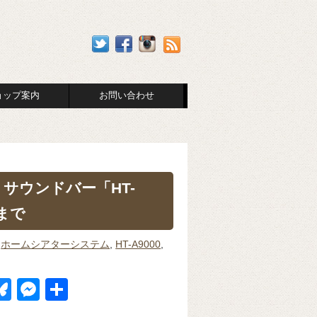
ョップ案内
お問い合わせ
 サウンドバー「HT-
）まで
,
ホームシアターシステム
,
HT-A9000
,
Bl
M
共
u
e
有