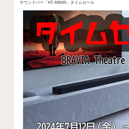
サウンドバー「HT-A9000」タイムセール
c
e
e
e
ail
d
c
e
n
a
di
e
b
a
d
t
o
s
o
k