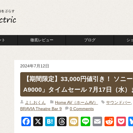
ント
徹底レビュー
ブログ
シ
2024年7月12日
【期間限定】33,000円値引き！ ソニー
A9000」タイムセール 7月17日（水
よしおくん
Home AV（ホームAV）
サウンドバー
BRAVIA Theatre Bar 9
0 Comments
F
X
H
T
M
Li
E
R
P
a
at
hr
ixi
n
m
e
o