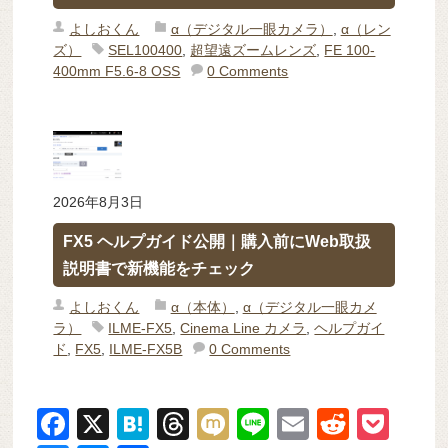
よしおくん
α（デジタル一眼カメラ）
,
α（レン
ズ）
SEL100400
,
超望遠ズームレンズ
,
FE 100-
400mm F5.6-8 OSS
0 Comments
2026年8月3日
FX5 ヘルプガイド公開｜購入前にWeb取扱
説明書で新機能をチェック
よしおくん
α（本体）
,
α（デジタル一眼カメ
ラ）
ILME-FX5
,
Cinema Line カメラ
,
ヘルプガイ
ド
,
FX5
,
ILME-FX5B
0 Comments
F
X
H
T
M
Li
E
R
P