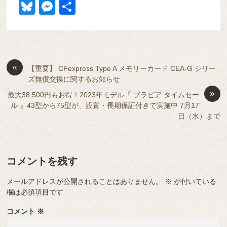
a
at
hr
ixi
n
m
e
o
Bl
M
共
c
e
e
e
ail
d
ck
u
e
有
e
n
a
di
et
e
ss
b
a
d
t
sk
e
o
s
«
y
n
【重要】 CFexpress Type A メモリーカード CEA-G シリー
ズ無償交換に関するお知らせ
o
g
»
最大38,500円もお得！2023年モデル『 ブラビア タイムセー
k
er
ル 』43型から75型が、設置・長期保証付きで実施中 7月17
日（水）まで
コメントを残す
メールアドレスが公開されることはありません。
※
が付いている
欄は必須項目です
コメント
※