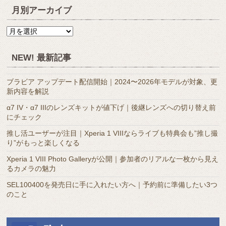
月別アーカイブ
月
別
ア
NEW! 最新記事
ー
カ
ブラビア アップデート配信開始｜2024〜2026年モデルが対象、更
イ
新内容を解説
ブ
α7 IV・α7 IIIのレンズキットが値下げ｜後継レンズへの切り替え前
にチェック
推し活ユーザーが注目｜Xperia 1 VIIIならライブも特典会も”推し撮
り”がもっと楽しくなる
Xperia 1 VIII Photo Galleryが公開｜参加者のリアルな一枚から見え
るカメラの魅力
SEL100400を発売日に手に入れたい方へ｜予約前に準備したい3つ
のこと