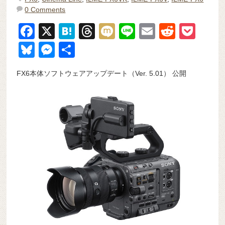
0 Comments
F
X
H
T
M
Li
E
R
P
a
at
hr
ixi
n
m
e
o
Bl
M
共
c
e
e
e
ail
d
ck
u
e
有
FX6本体ソフトウェアアップデート（Ver. 5.01） 公開
e
n
a
di
et
e
ss
b
a
d
t
sk
e
o
s
y
n
o
g
k
er