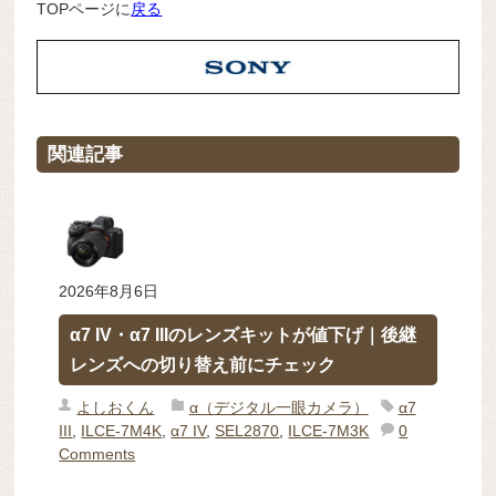
TOPページに
戻る
関連記事
2026年8月6日
α7 IV・α7 IIIのレンズキットが値下げ｜後継
レンズへの切り替え前にチェック
よしおくん
α（デジタル一眼カメラ）
α7
III
,
ILCE-7M4K
,
α7 IV
,
SEL2870
,
ILCE-7M3K
0
Comments