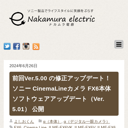
2024年6月26日
前回Ver.5.00 の修正アップデート！
ソニー CinemaLineカメラ FX6本体
ソフトウェアアップデート（Ver.
5.01） 公開
よしおくん
α（本体）
,
α（デジタル一眼カメラ）
FX6
,
Cinema Line
,
ILME-FX6VK
,
ILME-FX6V
,
ILME-FX6