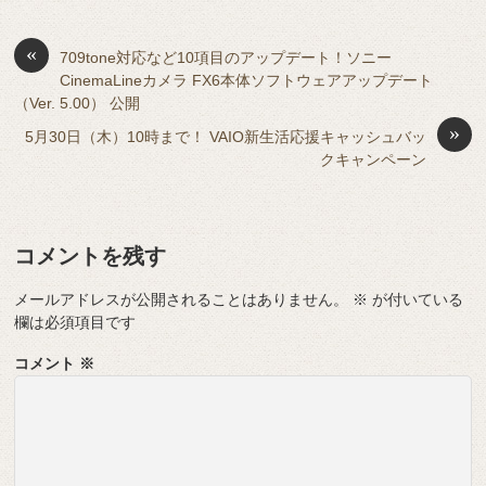
b
a
d
t
sk
e
o
s
«
y
n
709tone対応など10項目のアップデート！ソニー
CinemaLineカメラ FX6本体ソフトウェアアップデート
o
g
（Ver. 5.00） 公開
k
er
»
5月30日（木）10時まで！ VAIO新生活応援キャッシュバッ
クキャンペーン
コメントを残す
メールアドレスが公開されることはありません。
※
が付いている
欄は必須項目です
コメント
※