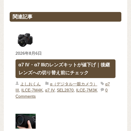
関連記事
2026年8月6日
α7 IV・α7 IIIのレンズキットが値下げ｜後継
レンズへの切り替え前にチェック
よしおくん
α（デジタル一眼カメラ）
α7
III
,
ILCE-7M4K
,
α7 IV
,
SEL2870
,
ILCE-7M3K
0
Comments