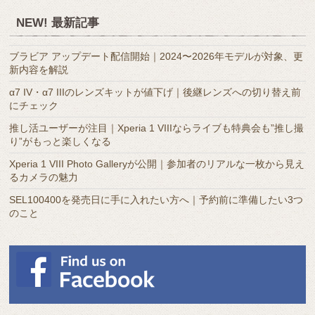
ア
NEW! 最新記事
ー
カ
ブラビア アップデート配信開始｜2024〜2026年モデルが対象、更
イ
新内容を解説
ブ
α7 IV・α7 IIIのレンズキットが値下げ｜後継レンズへの切り替え前
にチェック
推し活ユーザーが注目｜Xperia 1 VIIIならライブも特典会も”推し撮
り”がもっと楽しくなる
Xperia 1 VIII Photo Galleryが公開｜参加者のリアルな一枚から見え
るカメラの魅力
SEL100400を発売日に手に入れたい方へ｜予約前に準備したい3つ
のこと