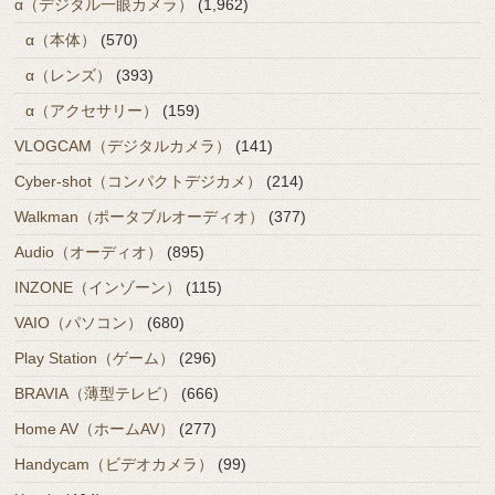
α（デジタル一眼カメラ）
(1,962)
α（本体）
(570)
α（レンズ）
(393)
α（アクセサリー）
(159)
VLOGCAM（デジタルカメラ）
(141)
Cyber-shot（コンパクトデジカメ）
(214)
Walkman（ポータブルオーディオ）
(377)
Audio（オーディオ）
(895)
INZONE（インゾーン）
(115)
VAIO（パソコン）
(680)
Play Station（ゲーム）
(296)
BRAVIA（薄型テレビ）
(666)
Home AV（ホームAV）
(277)
Handycam（ビデオカメラ）
(99)