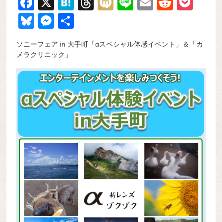
F
X
H
T
M
Li
E
R
P
a
at
hr
ixi
n
m
e
o
Bl
M
共
c
e
e
e
ail
d
ck
u
e
有
ソニーフェア in 大手町「αスペシャル体感イベント」＆「カ
e
n
a
di
et
e
ss
メラクリニック」
b
a
d
t
sk
e
o
s
y
n
o
g
k
er