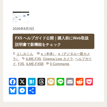
2026年8月3日
FX5 ヘルプガイド公開｜購入前にWeb取扱
説明書で新機能をチェック
よしおくん
α（本体）
,
α（デジタル一眼カメ
ラ）
ILME-FX5
,
Cinema Line カメラ
,
ヘルプガイ
ド
,
FX5
,
ILME-FX5B
0 Comments
F
X
H
T
M
Li
E
R
P
a
at
hr
ixi
n
m
e
o
Bl
M
共
c
e
e
e
ail
d
ck
u
e
有
e
n
a
di
et
e
ss