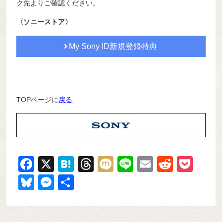
ク先よりご確認ください。
〈ソニーストア〉
My Sony ID新規登録特典
TOPページに
戻る
F
X
H
T
M
Li
E
R
P
a
at
hr
ixi
n
m
e
o
Bl
M
共
c
e
e
e
ail
d
ck
u
e
有
e
n
a
di
et
e
ss