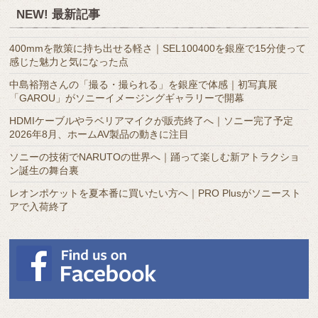
ア
NEW! 最新記事
ー
カ
400mmを散策に持ち出せる軽さ｜SEL100400を銀座で15分使って
イ
感じた魅力と気になった点
ブ
中島裕翔さんの「撮る・撮られる」を銀座で体感｜初写真展
「GAROU」がソニーイメージングギャラリーで開幕
HDMIケーブルやラベリアマイクが販売終了へ｜ソニー完了予定
2026年8月、ホームAV製品の動きに注目
ソニーの技術でNARUTOの世界へ｜踊って楽しむ新アトラクショ
ン誕生の舞台裏
レオンポケットを夏本番に買いたい方へ｜PRO Plusがソニースト
アで入荷終了