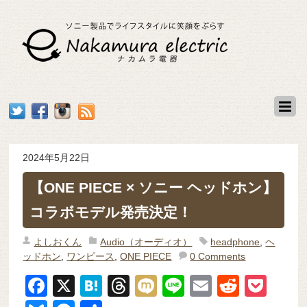
2024年5月22日
【ONE PIECE × ソニー ヘッドホン】
コラボモデル発売決定！
よしおくん
Audio（オーディオ）
headphone
,
ヘ
ッドホン
,
ワンピース
,
ONE PIECE
0 Comments
F
X
H
T
M
Li
E
R
P