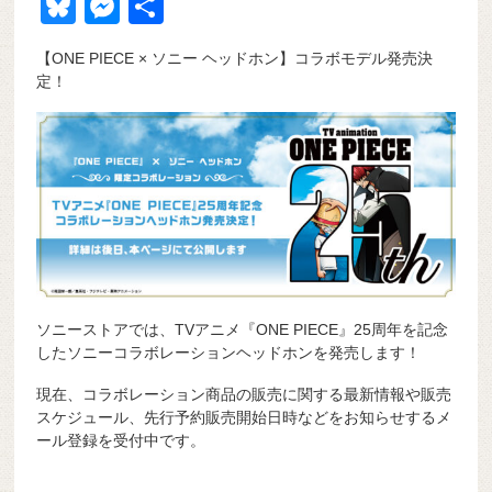
a
at
hr
ixi
n
m
e
o
Bl
M
共
c
e
e
e
ail
d
ck
u
e
有
【ONE PIECE × ソニー ヘッドホン】コラボモデル発売決
e
n
a
di
et
e
ss
定！
b
a
d
t
sk
e
o
s
y
n
o
g
k
er
ソニーストアでは、TVアニメ『ONE PIECE』25周年を記念
したソニーコラボレーションヘッドホンを発売します！
現在、コラボレーション商品の販売に関する最新情報や販売
スケジュール、先行予約販売開始日時などをお知らせするメ
ール登録を受付中です。