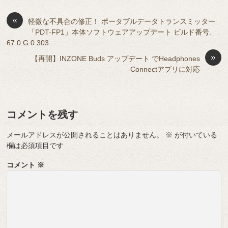
b
a
d
t
sk
e
o
s
«
y
n
軽微な不具合の修正！ ポータブルデータトランスミッター
「PDT-FP1」本体ソフトウェアアップデート ビルド番号.
o
g
67.0.G.0.303
k
er
»
【再開】INZONE Buds アップデート でHeadphones
Connectアプリに対応
コメントを残す
メールアドレスが公開されることはありません。
※
が付いている
欄は必須項目です
コメント
※