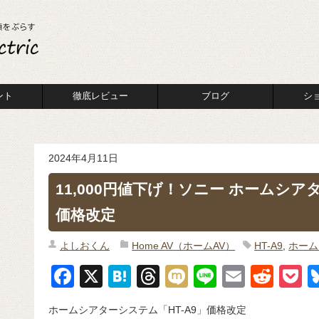
ント
徹底レビュー
ブログ
シ
2024年4月11日
11,000円値下げ！ソニー ホームシア
価格改定
よしおくん
Home AV（ホームAV）
HT-A9
,
ホーム
F
X
H
T
M
Li
E
R
P
a
at
hr
ixi
n
m
e
o
ホームシアターシステム「HT-A9」価格改定