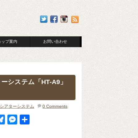
ョップ案内
お問い合わせ
ターシステム「HT-A9」
シアターシステム
0 Comments
Bl
M
共
u
e
有