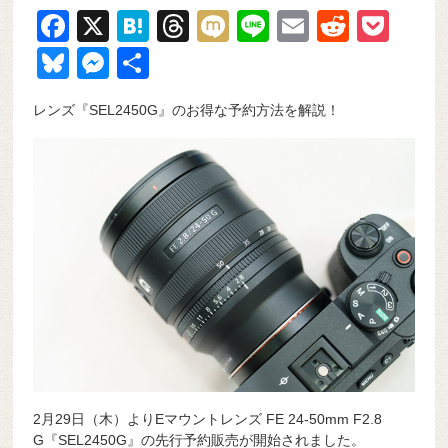
F
X
H
T
M
Li
E
R
P
a
at
hr
ixi
n
m
e
o
Bl
M
共
c
e
e
e
ail
d
ck
u
e
有
レンズ『SEL2450G』のお得な予約方法を解説！
e
n
a
di
et
e
ss
b
a
d
t
sk
e
o
s
y
n
o
g
k
er
2月29日（木）よりEマウントレンズ FE 24-50mm F2.8
G『SEL2450G』の先行予約販売が開始されました。