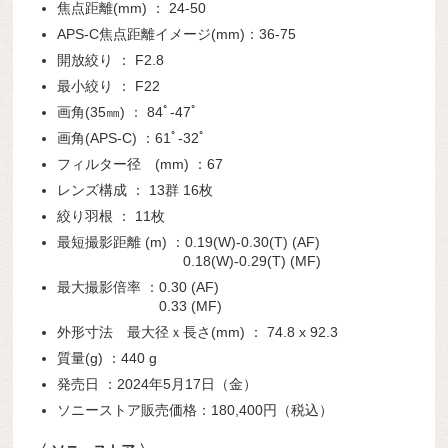
焦点距離(mm) ： 24-50
APS-C焦点距離イメージ(mm)：36-75
開放絞り ： F2.8
最小絞り ： F22
画角(35㎜) ： 84ﾟ-47ﾟ
画角(APS-C) ：61ﾟ-32ﾟ
フィルター径 (mm) ：67
レンズ構成 ： 13群 16枚
絞り羽根 ： 11枚
最短撮影距離 (m) ：0.19(W)-0.30(T) (AF)
0.18(W)-0.29(T) (MF)
最大撮影倍率 ：0.30 (AF)
0.33 (MF)
外形寸法 最大径ｘ長さ(mm) ： 74.8 x 92.3
質量(g) ：440 g
発売日 ：2024年5月17日（金）
ソニーストア販売価格：180,400円（税込）