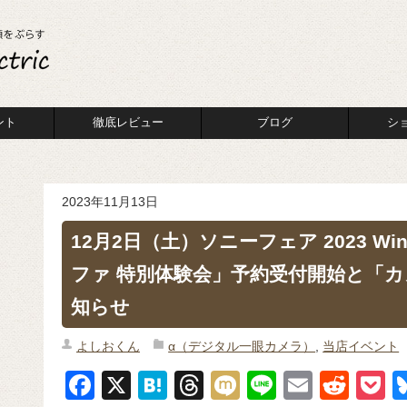
ント
徹底レビュー
ブログ
シ
2023年11月13日
12月2日（土）ソニーフェア 2023 Win
ファ 特別体験会」予約受付開始と「
知らせ
よしおくん
α（デジタル一眼カメラ）
,
当店イベント
F
X
H
T
M
Li
E
R
P