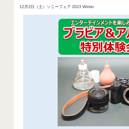
a
at
hr
ixi
n
m
e
o
12月2日（土）ソニーフェア 2023 Winter
c
e
e
e
ail
d
c
e
n
a
di
e
b
a
d
t
o
s
o
k