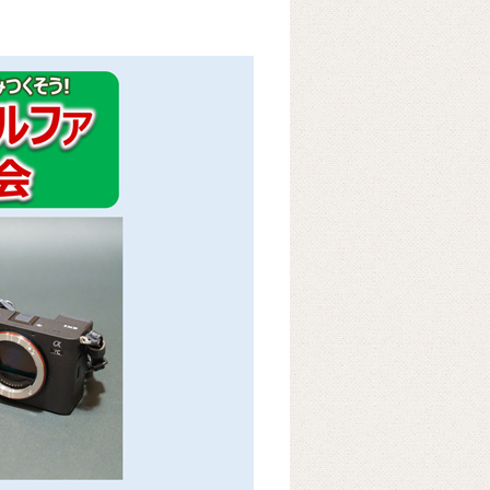
u
e
有
k
e
ss
t
sk
e
y
n
g
er