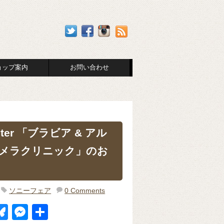
ョップ案内
お問い合わせ
ter 「ブラビア & アル
カメラクリニック」のお
ソニーフェア
0 Comments
Bl
M
共