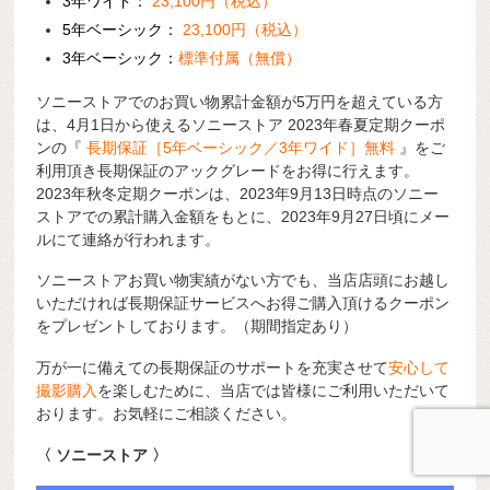
3年ワイド：
23,100円（税込）
5年ベーシック：
23,100円（税込）
3年ベーシック：
標準付属（無償）
ソニーストアでのお買い物累計金額が5万円を超えている方
は、4月1日から使えるソニーストア 2023年春夏定期クーポ
ンの『
長期保証［5年ベーシック／3年ワイド］無料
』をご
利用頂き長期保証のアックグレードをお得に行えます。
2023年秋冬定期クーポンは、2023年9月13日時点のソニー
ストアでの累計購入金額をもとに、2023年9月27日頃にメー
ルにて連絡が行われます。
ソニーストアお買い物実績がない方でも、当店店頭にお越し
いただければ長期保証サービスへお得ご購入頂けるクーポン
をプレゼントしております。（期間指定あり）
万が一に備えての長期保証のサポートを充実させて
安心して
撮影購入
を楽しむために、当店では皆様にご利用いただいて
おります。お気軽にご相談ください。
〈 ソニーストア 〉