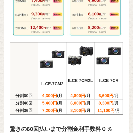
ILCE-7CM2L
ILCE-7CR
ILCE-7CM2
分割60回
4,300円
/月
4,800円
/月
6,600円
/月
分割48回
5,400円
/月
6,000円
/月
8,300円
/月
分割36回
7,200円
/月
8,100円
/月
11,100円
/月
驚きの60回払いまで分割金利手数料０％