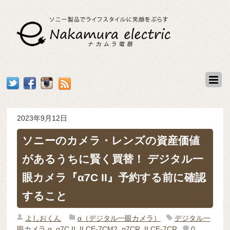
2023年9月12日
ソニーのカメラ・レンズの資産価値
があるうちに賢く買替！ デジタル一
眼カメラ『α7C II』予約する前に確認
すること
よしおくん
α（デジタル一眼カメラ）
デジタル一
眼カメラ α
,
α7C II
,
ILCE-7CM2
,
α7CR
,
ILCE-7CR
0