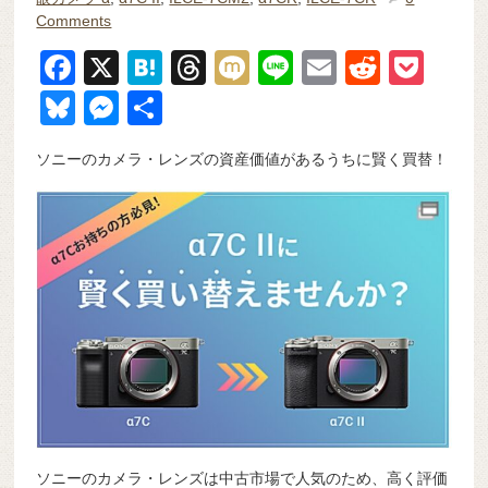
Comments
F
X
H
T
M
Li
E
R
P
a
at
hr
ixi
n
m
e
o
Bl
M
共
c
e
e
e
ail
d
ck
u
e
有
ソニーのカメラ・レンズの資産価値があるうちに賢く買替！
e
n
a
di
et
e
ss
b
a
d
t
sk
e
o
s
y
n
o
g
k
er
ソニーのカメラ・レンズは中古市場で人気のため、高く評価