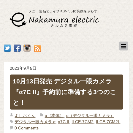
2023年9月5日
10月13日発売 デジタル一眼カメラ
『α7C II』予約前に準備する3つのこ
と！
よしおくん
α（本体）
,
α（デジタル一眼カメラ）
デジタル一眼カメラ α
,
α7C II
,
ILCE-7CM2
,
ILCE-7CM2L
0 Comments