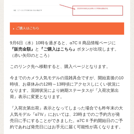
9月6日（水）10時を過ぎると、α7C II 商品情報ページに
『販売金額』
と
『ご購入はこちら』
ボタンが出現します。
（赤い矢印のところ）
このリンク先へ移動すると、購入ページとなります。
今までのカメラ人気モデルの混雑具合ですが、開始直後の10
時頃、お昼休みの12時～13時頃にアクセスしにくい状況に
なります。混雑状況により納期ステータスが『入荷次第出
荷』表示に変更となります。
『入荷次第出荷』表示となってしまった場合でも昨年末の大
人気モデル『α7Ⅳ』においては、23時までのご予約方が発
売日に手にすることができました。α7C II 予約開始日のご予
約であれば発売日にはお手元に届く可能性が高くなります。