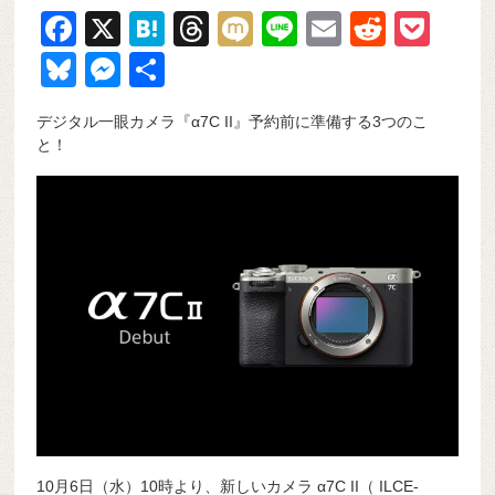
F
X
H
T
M
Li
E
R
P
a
at
hr
ixi
n
m
e
o
Bl
M
共
c
e
e
e
ail
d
ck
u
e
有
デジタル一眼カメラ『α7C II』予約前に準備する3つのこ
e
n
a
di
et
e
ss
と！
b
a
d
t
sk
e
o
s
y
n
o
g
k
er
10月6日（水）10時より、新しいカメラ α7C II（ ILCE-