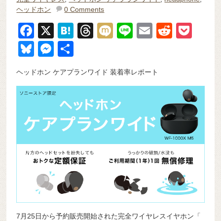
ヘッドホン
0 Comments
F
X
H
T
M
Li
E
R
P
a
at
hr
ixi
n
m
e
o
Bl
M
共
c
e
e
e
ail
d
ck
u
e
有
ヘッドホン ケアプランワイド 装着率レポート
e
n
a
di
et
e
ss
b
a
d
t
sk
e
o
s
y
n
o
g
k
er
7月25日から予約販売開始された完全ワイヤレスイヤホン「