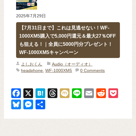
2025年7月29日
【7月31日まで】これは見逃せない！WF-
1000XM5購入で5,000円還元＆最大27％OFF
も狙える！｜全員に5000円分プレゼント！
WF-1000XM5キャンペーン
よしおくん
Audio（オーディオ）
headphone
,
WF-1000XM5
0 Comments
F
X
H
T
M
Li
E
R
P
a
at
hr
ixi
n
m
e
o
Bl
M
共
c
e
e
e
ail
d
ck
u
e
有
e
n
a
di
et
e
ss
b
a
d
t
sk
e