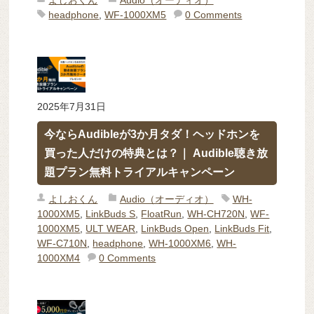
headphone
,
WF-1000XM5
0 Comments
2025年7月31日
今ならAudibleが3か月タダ！ヘッドホンを
買った人だけの特典とは？｜ Audible聴き放
題プラン無料トライアルキャンペーン
よしおくん
Audio（オーディオ）
WH-
1000XM5
,
LinkBuds S
,
FloatRun
,
WH-CH720N
,
WF-
1000XM5
,
ULT WEAR
,
LinkBuds Open
,
LinkBuds Fit
,
WF-C710N
,
headphone
,
WH-1000XM6
,
WH-
1000XM4
0 Comments