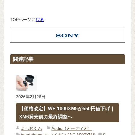
TOPページに
戻る
関連記事
2026年2月26日
【価格改定】WF-1000XM5が550円値下げ｜
XM6発売前の最終調整へ
よしおくん
Audio（オーディオ）
headphone
,
ヘッドホン
,
WF-1000XM5
0