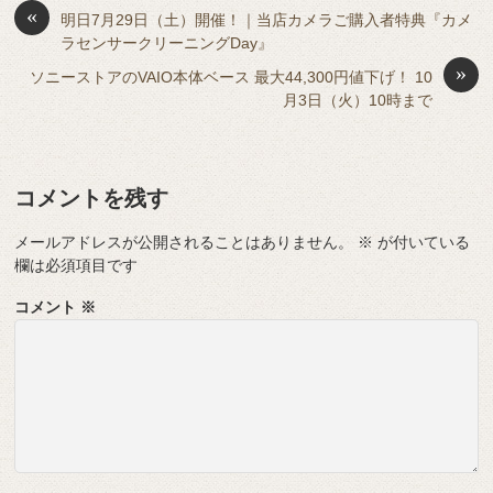
o
s
«
y
n
明日7月29日（土）開催！｜当店カメラご購入者特典『カメ
ラセンサークリーニングDay』
o
g
»
ソニーストアのVAIO本体ベース 最大44,300円値下げ！ 10
k
er
月3日（火）10時まで
コメントを残す
メールアドレスが公開されることはありません。
※
が付いている
欄は必須項目です
コメント
※