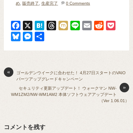
め
,
販売終了
,
生産完了
0 Comments
F
X
H
T
M
Li
E
R
P
a
at
hr
ixi
n
m
e
o
Bl
M
共
c
e
e
e
ail
d
ck
u
e
有
e
n
a
di
et
e
ss
b
a
d
t
sk
e
o
s
«
y
n
ゴールデンウイークに合わせた！ 4月27日スタートのVAIO
パーツアップグレードキャンペーン
o
g
»
セキュリティ更新アップデート！ ウォークマン NW-
k
er
WM1ZM2/NW-WM1AM2 本体ソフトウェアアップデート
（Ver 1.06.01）
コメントを残す