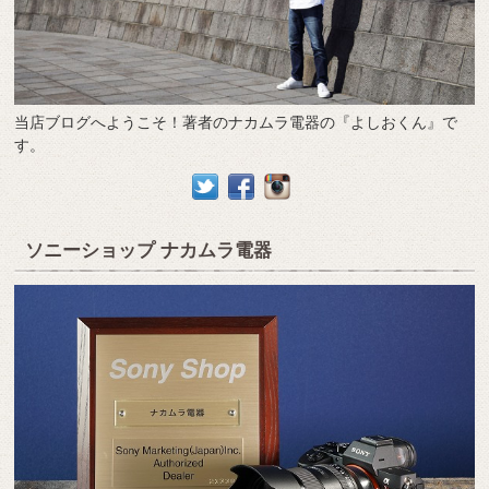
当店ブログへようこそ！著者のナカムラ電器の『よしおくん』で
す。
ソニーショップ ナカムラ電器