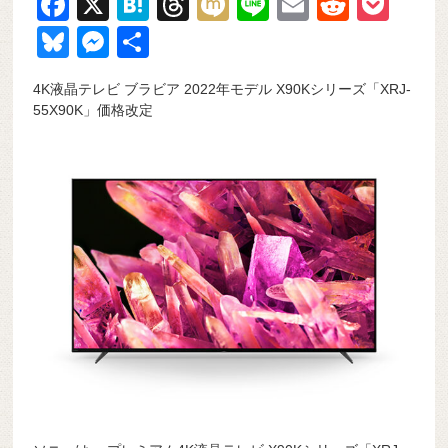
F
X
H
T
M
Li
E
R
P
a
at
hr
ixi
n
m
e
o
Bl
M
共
c
e
e
e
ail
d
ck
u
e
有
4K液晶テレビ ブラビア 2022年モデル X90Kシリーズ「XRJ-
e
n
a
di
et
e
ss
55X90K」価格改定
b
a
d
t
sk
e
o
s
y
n
o
g
k
er