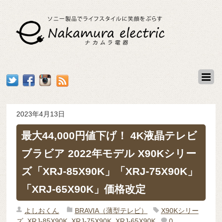
2023年4月13日
最大44,000円値下げ！ 4K液晶テレビ
ブラビア 2022年モデル X90Kシリー
ズ「XRJ-85X90K」「XRJ-75X90K」
「XRJ-65X90K」価格改定
よしおくん
BRAVIA（薄型テレビ）
X90Kシリー
ズ
,
XRJ-85X90K
,
XRJ-75X90K
,
XRJ-65X90K
0