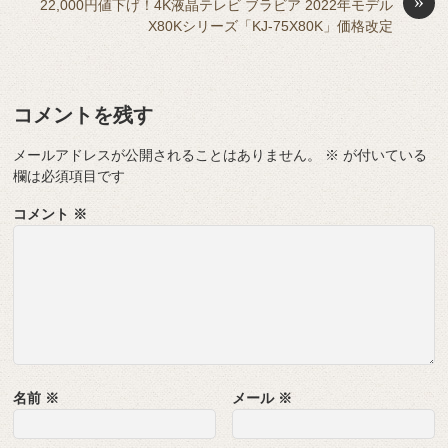
»
22,000円値下げ！4K液晶テレビ ブラビア 2022年モデル
k
er
X80Kシリーズ「KJ-75X80K」価格改定
コメントを残す
メールアドレスが公開されることはありません。
※
が付いている
欄は必須項目です
コメント
※
名前
※
メール
※