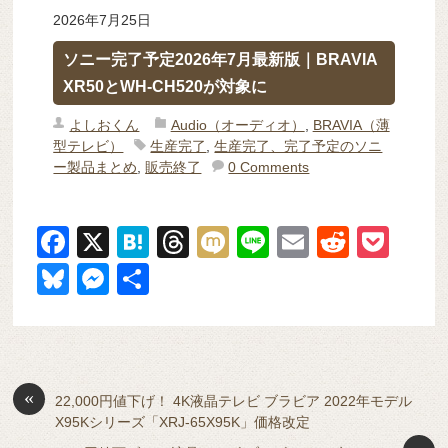
2026年7月25日
ソニー完了予定2026年7月最新版｜BRAVIA
XR50とWH-CH520が対象に
よしおくん
Audio（オーディオ）
,
BRAVIA（薄
型テレビ）
生産完了
,
生産完了、完了予定のソニ
ー製品まとめ
,
販売終了
0 Comments
F
X
H
T
M
Li
E
R
P
a
at
hr
ixi
n
m
e
o
Bl
M
共
c
e
e
e
ail
d
ck
u
e
有
e
n
a
di
et
e
ss
b
a
d
t
sk
e
o
s
«
y
n
22,000円値下げ！ 4K液晶テレビ ブラビア 2022年モデル
X95Kシリーズ「XRJ-65X95K」価格改定
o
g