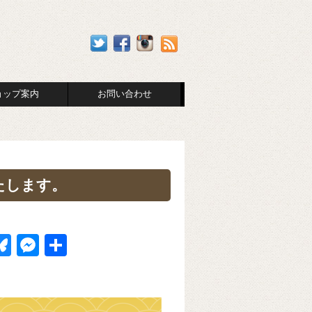
ョップ案内
お問い合わせ
たします。
Bl
M
共
u
e
有
k
e
ss
t
sk
e