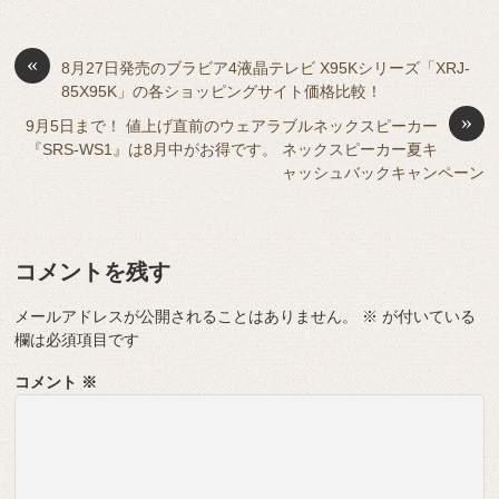
e
ss
b
a
d
t
sk
e
o
s
«
y
n
8月27日発売のブラビア4液晶テレビ X95Kシリーズ「XRJ-
85X95K」の各ショッピングサイト価格比較！
o
g
»
9月5日まで！ 値上げ直前のウェアラブルネックスピーカー
k
er
『SRS-WS1』は8月中がお得です。 ネックスピーカー夏キ
ャッシュバックキャンペーン
コメントを残す
メールアドレスが公開されることはありません。
※
が付いている
欄は必須項目です
コメント
※