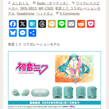
よしおくん
Audio（オーディオ）
ワイヤレススピ
ーカー
,
SRS-XB13
,
WF-C500
,
初音ミク コラボレーションモ
デル
,
headphone
,
ヘッドホン
0 Comments
F
X
H
T
M
Li
E
R
P
a
at
hr
ixi
n
m
e
o
Bl
M
共
c
e
e
e
ail
d
ck
u
e
有
初音ミク コラボレーションモデル
e
n
a
di
et
e
ss
b
a
d
t
sk
e
o
s
y
n
o
g
k
er