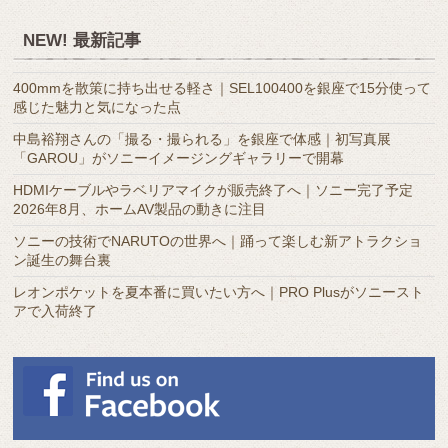
別
ア
NEW! 最新記事
ー
カ
400mmを散策に持ち出せる軽さ｜SEL100400を銀座で15分使って
イ
感じた魅力と気になった点
ブ
中島裕翔さんの「撮る・撮られる」を銀座で体感｜初写真展
「GAROU」がソニーイメージングギャラリーで開幕
HDMIケーブルやラベリアマイクが販売終了へ｜ソニー完了予定
2026年8月、ホームAV製品の動きに注目
ソニーの技術でNARUTOの世界へ｜踊って楽しむ新アトラクショ
ン誕生の舞台裏
レオンポケットを夏本番に買いたい方へ｜PRO Plusがソニースト
アで入荷終了