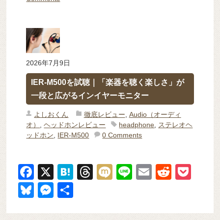
2026年7月9日
IER-M500を試聴｜「楽器を聴く楽しさ」が
一段と広がるインイヤーモニター
よしおくん
徹底レビュー
,
Audio（オーディ
オ）
,
ヘッドホンレビュー
headphone
,
ステレオヘ
ッドホン
,
IER-M500
0 Comments
F
X
H
T
M
Li
E
R
P
a
at
hr
ixi
n
m
e
o
Bl
M
共
c
e
e
e
ail
d
ck
u
e
有
e
n
a
di
et