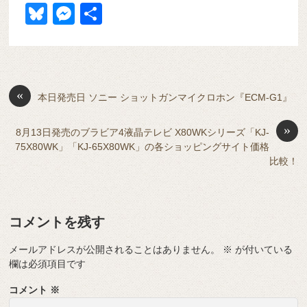
a
at
hr
ixi
n
m
e
o
Bl
M
共
c
e
e
e
ail
d
ck
u
e
有
e
n
a
di
et
e
ss
b
a
d
t
sk
e
o
s
«
y
n
本日発売日 ソニー ショットガンマイクロホン『ECM-G1』
o
g
»
8月13日発売のブラビア4液晶テレビ X80WKシリーズ「KJ-
k
er
75X80WK」「KJ-65X80WK」の各ショッピングサイト価格
比較！
コメントを残す
メールアドレスが公開されることはありません。
※
が付いている
欄は必須項目です
コメント
※