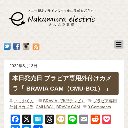
2022年8月13日
本日発売日 ブラビア専用外付けカメ
ラ「 BRAVIA CAM（CMU-BC1） 」
よしおくん
BRAVIA（薄型テレビ）
ブラビア専用
外付けカメラ
,
CMU-BC1
,
BRAVIA CAM
0 Comments
F
X
H
T
M
Li
E
R
P