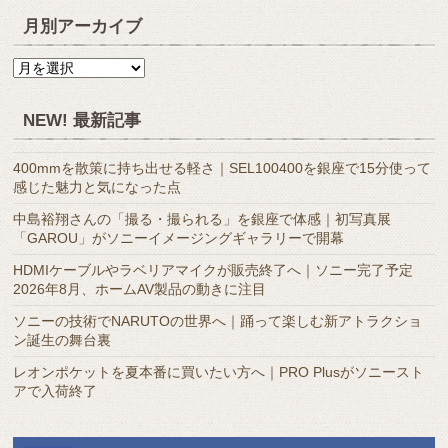
月別アーカイブ
月
別
ア
NEW! 最新記事
ー
カ
400mmを散策に持ち出せる軽さ｜SEL100400を銀座で15分使って
イ
感じた魅力と気になった点
ブ
中島裕翔さんの「撮る・撮られる」を銀座で体感｜初写真展
「GAROU」がソニーイメージングギャラリーで開幕
HDMIケーブルやラベリアマイクが販売終了へ｜ソニー完了予定
2026年8月、ホームAV製品の動きに注目
ソニーの技術でNARUTOの世界へ｜踊って楽しむ新アトラクショ
ン誕生の舞台裏
レオンポケットを夏本番に買いたい方へ｜PRO Plusがソニースト
アで入荷終了