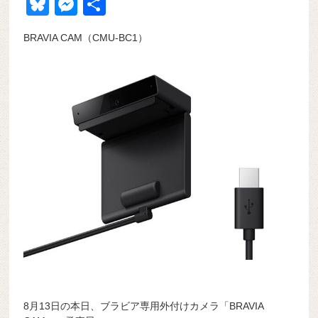
a
at
hr
ixi
n
m
e
o
Bl
M
共
c
e
e
e
ail
d
ck
u
e
有
BRAVIA CAM（CMU-BC1）
e
n
a
di
et
e
ss
b
a
d
t
sk
e
o
s
y
n
o
g
k
er
8月13日の本日、ブラビア専用外付けカメラ「BRAVIA