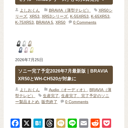
よしおくん
BRAVIA（薄型テレビ）
XR50シ
リーズ
,
XR53
,
XR53シリーズ
,
K-55XR53
,
K-65XR53
,
K-75XR53
,
BRAVIA 5
,
XR50
0 Comments
2026年7月25日
ソニー完了予定2026年7月最新版｜BRAVIA
XR50とWH-CH520が対象に
よしおくん
Audio（オーディオ）
,
BRAVIA（薄
型テレビ）
生産完了
,
生産完了、完了予定のソニ
ー製品まとめ
,
販売終了
0 Comments
F
X
H
T
M
Li
E
R
P