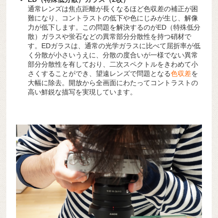
通常レンズは焦点距離が長くなるほど色収差の補正が困
難になり、コントラストの低下や色にじみが生じ、解像
力が低下します。この問題を解決するのがED（特殊低分
散）ガラスや蛍石などの異常部分分散性を持つ硝材で
す。EDガラスは、通常の光学ガラスに比べて屈折率が低
く分散が小さいうえに、分散の度合いが一様でない異常
部分分散性を有しており、二次スペクトルをきわめて小
さくすることができ、望遠レンズで問題となる
色収差
を
大幅に除去。開放から全画面にわたってコントラストの
高い鮮鋭な描写を実現しています。