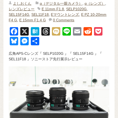
よしおくん
α（デジタル一眼カメラ）
,
α（レンズ）
,
レンズレビュー
E 11mm F1.8
,
SELP1020G
,
SEL15F14G
,
SEL11F18
,
Eマウントレンズ
,
E PZ 10-20mm
F4 G
,
E 15mm F1.4 G
0 Comments
F
X
H
T
M
Li
E
R
P
a
at
hr
ixi
n
m
e
o
Bl
M
共
c
e
e
e
ail
d
ck
u
e
有
広角APS-Cレンズ『 SELP1020G 』『 SEL15F14G 』『
e
n
a
di
et
e
ss
SEL11F18 』ソニーストア先行展示レビュー
b
a
d
t
sk
e
o
s
y
n
o
g
k
er