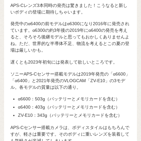
APS-Cレンズ3本同時の発売は驚きました！こうなると新し
いボディの登場に期待しちゃいます。
発売中のα6400の前モデルはα6300になり2016年に発売され
ています。α6300の約3年後の2019年にα6400の発売を考え
ると、そろそろ後継モデルと思ってもおかしくありませんよ
ね。ただ、世界的な半導体不足、物流を考えるとこの夏の登
場は厳しいかも。
遅くとも2023年初旬には発表して欲しいところです。
ソニーAPS-Cセンサー搭載モデルは2019年発売の「α6600」
「α6400」と2021年発売のVLOGCAM「ZV-E10」の3モデ
ル。各モデルの質量は以下の通り。
α6600：503g（バッテリーとメモリカードを含む）
α6400：403g（バッテリーとメモリカードを含む）
ZV-E10：343g（バッテリーとメモリカードを含む）
APS-Cセンサー搭載カメラは、ボディスタイルはもちろんで
すが、軽さは重要です。そのボディに重いレンズを装着して
も気軽さが半減してしまいます。