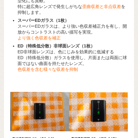
型化にも貢献。
特に超広角レンズで発生しがちな
歪曲収差と非点収差
を
抑制します。
スーパーEDガラス（1枚）
スーパーEDガラスは、より強い色収差補正力を有し、開
放からコントラストの高い描写を実現。
より強く色収差を補正
ED（特殊低分散）非球面レンズ（1枚）
ED非球面レンズは、色にじみを効果的に低減する
ED（特殊低分散）ガラスを使用し、片面または両面に球
面ではない曲面を持たせたレンズ。
色収差を含む様々な収差を抑制