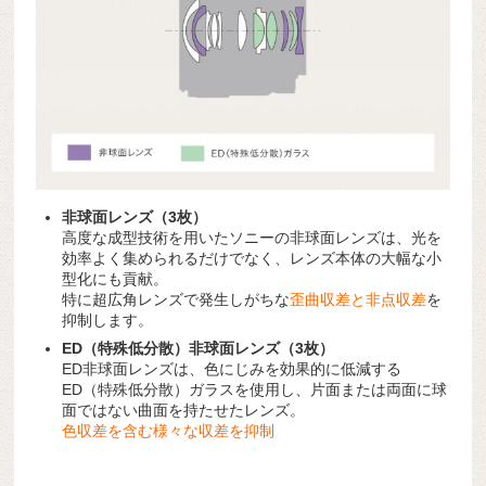
非球面レンズ（3枚）
高度な成型技術を用いたソニーの非球面レンズは、光を
効率よく集められるだけでなく、レンズ本体の大幅な小
型化にも貢献。
特に超広角レンズで発生しがちな
歪曲収差と非点収差
を
抑制します。
ED（特殊低分散）非球面レンズ（3枚）
ED非球面レンズは、色にじみを効果的に低減する
ED（特殊低分散）ガラスを使用し、片面または両面に球
面ではない曲面を持たせたレンズ。
色収差を含む様々な収差を抑制