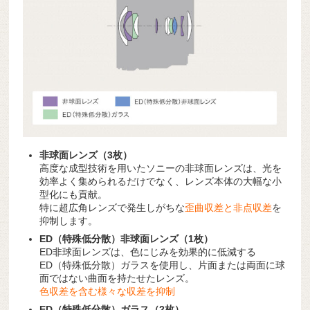
非球面レンズ（3枚）
高度な成型技術を用いたソニーの非球面レンズは、光を
効率よく集められるだけでなく、レンズ本体の大幅な小
型化にも貢献。
特に超広角レンズで発生しがちな
歪曲収差と非点収差
を
抑制します。
ED（特殊低分散）非球面レンズ（1枚）
ED非球面レンズは、色にじみを効果的に低減する
ED（特殊低分散）ガラスを使用し、片面または両面に球
面ではない曲面を持たせたレンズ。
色収差を含む様々な収差を抑制
ED（特殊低分散）ガラス（2枚）