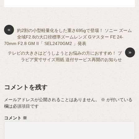
c
e
e
e
ail
d
ck
u
e
有
e
n
a
di
et
e
ss
b
a
d
t
sk
e
o
s
«
y
n
約2割の小型軽量化をした重さ695gで登場！ ソニー ズーム
全域F2.8の大口径標準ズームレンズ Gマスター FE 24-
o
g
70mm F2.8 GM II「 SEL2470GM2 」発表
k
er
»
テレビの大きさはどうしようとお悩みの方におすすめ！ ブ
ラビア実寸サイズ用紙 送付サービス再開のお知らせ
コメントを残す
メールアドレスが公開されることはありません。
※
が付いている
欄は必須項目です
コメント
※