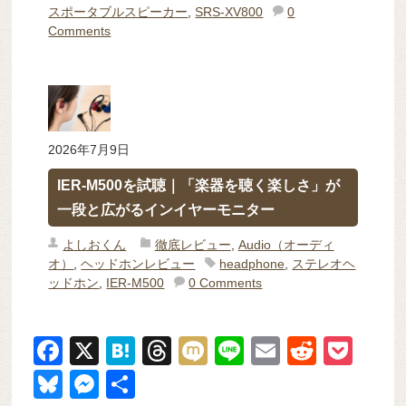
スポータブルスピーカー
,
SRS-XV800
0
Comments
2026年7月9日
IER-M500を試聴｜「楽器を聴く楽しさ」が
一段と広がるインイヤーモニター
よしおくん
徹底レビュー
,
Audio（オーディ
オ）
,
ヘッドホンレビュー
headphone
,
ステレオヘ
ッドホン
,
IER-M500
0 Comments
F
X
H
T
M
Li
E
R
P
a
at
hr
ixi
n
m
e
o
Bl
M
共