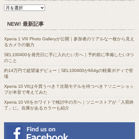
月
別
ア
NEW! 最新記事
ー
カ
Xperia 1 VIII Photo Galleryが公開｜参加者のリアルな一枚から見え
イ
るカメラの魅力
ブ
SEL100400を発売日に手に入れたい方へ｜予約前に準備したい3つ
のこと
約14万円で超望遠デビュー｜SEL100400が654gの軽量ボディで登
場
Xperia 10 VIIは今買うべき？次期モデルを待つべき？ソニーショッ
プが本音で考えてみた
Xperia 10 VIIをホワイトで検討中の方へ｜ソニーストアが「入荷終
了」に。在庫があるカラーも紹介