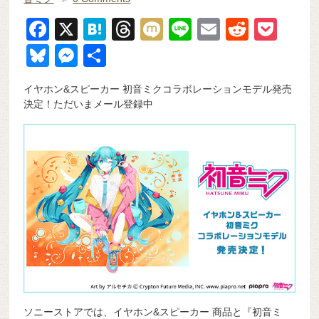
F
X
H
T
M
Li
E
R
P
a
at
hr
ixi
n
m
e
o
Bl
M
共
c
e
e
e
ail
d
ck
u
e
有
イヤホン&スピーカー 初音ミクコラボレーションモデル発売
e
n
a
di
et
e
ss
決定！ただいまメール登録中
b
a
d
t
sk
e
o
s
y
n
o
g
k
er
ソニーストアでは、イヤホン&スピーカー 商品と『初音ミ