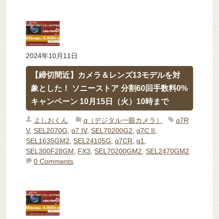
2024年10月11日
【締切間近】カメラ＆レンズ13モデルを対
象とした！ ソニーストア 分割60回手数料0%
キャンペーン 10月15日（火）10時まで
よしおくん
α（デジタル一眼カメラ）
α7R
V
,
SEL2070G
,
α7 IV
,
SEL70200G2
,
α7C II
,
SEL1635GM2
,
SEL24105G
,
α7CR
,
α1
,
SEL300F28GM
,
FX3
,
SEL70200GM2
,
SEL2470GM2
0 Comments