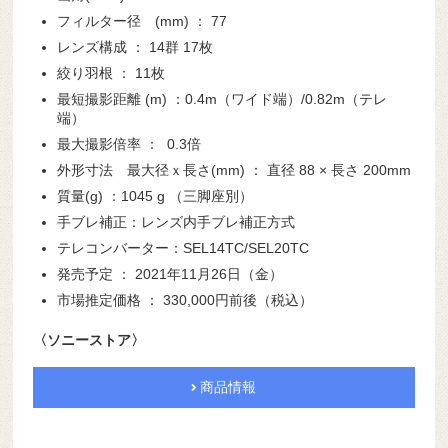
フィルター径 (mm) ： 77
レンズ構成 ： 14群 17枚
絞り羽根 ： 11枚
最短撮影距離 (m) ：0.4m（ワイド端）/0.82m（テレ
端）
最大撮影倍率 ： 0.3倍
外形寸法 最大径ｘ長さ(mm) ： 直径 88 × 長さ 200mm
質量(g) ：1045 g （三脚座別）
手ブレ補正：レンズ内手ブレ補正方式
テレコンバーター：SEL14TC/SEL20TC
発売予定 ： 2021年11月26日（金）
市場推定価格 ： 330,000円前後（税込）
〈ソニーストア〉
商品情報