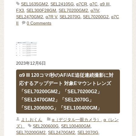
SEL1635GM2
,
SEL24105G
,
α7CR
,
α7C
,
α9 III
,
FX3
,
SEL300F28GM
,
SEL70200GM2
,
α7IV
,
SEL2470GM2
,
α7R V
,
SEL2070G
,
SEL70200G2
,
α7C
II
0 Comments
2023年12月6日
α9 III 120コマ/秒のAF/AE追従連続撮影に対
応するアップデート 対象Eマウントレンズ
「SEL70200GM2」「SEL70200G2」
「SEL2470GM2」「SEL2070G」
「SEL200600G」「SEL100400GM」
よしおくん
α（デジタル一眼カメラ）
,
α（レン
ズ）
SEL200600G
,
SEL100400GM
,
SEL70200GM2
,
SEL2470GM2
,
SEL2070G
,