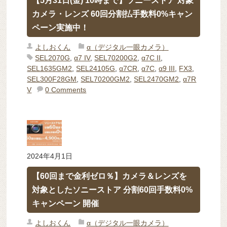
【5月31日(金) 10時まで】ソニーストア 対象
カメラ・レンズ 60回分割払手数料0%キャン
ペーン実施中！
よしおくん
α（デジタル一眼カメラ）
SEL2070G
,
α7 IV
,
SEL70200G2
,
α7C II
,
SEL1635GM2
,
SEL24105G
,
α7CR
,
α7C
,
α9 III
,
FX3
,
SEL300F28GM
,
SEL70200GM2
,
SEL2470GM2
,
α7R
V
0 Comments
2024年4月1日
【60回まで金利ゼロ％】カメラ＆レンズを
対象としたソニーストア 分割60回手数料0%
キャンペーン 開催
よしおくん
α（デジタル一眼カメラ）