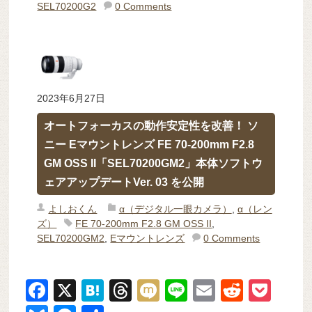
SEL70200G2
0 Comments
2023年6月27日
オートフォーカスの動作安定性を改善！ ソ
ニー Eマウントレンズ FE 70-200mm F2.8
GM OSS II「SEL70200GM2」本体ソフトウ
ェアアップデートVer. 03 を公開
よしおくん
α（デジタル一眼カメラ）
,
α（レン
ズ）
FE 70-200mm F2.8 GM OSS II
,
SEL70200GM2
,
Eマウントレンズ
0 Comments
F
X
H
T
M
Li
E
R
P