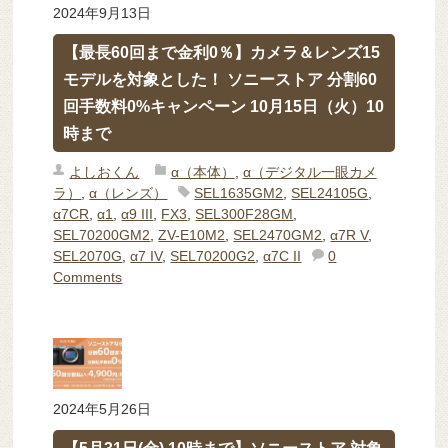
2024年9月13日
【最長60回まで金利0％】カメラ＆レンズ15
モデルを対象とした！ ソニーストア 分割60
回手数料0%キャンペーン 10月15日（火）10
時まで
よしおくん
α（本体）
,
α（デジタル一眼カメ
ラ）
,
α（レンズ）
SEL1635GM2
,
SEL24105G
,
α7CR
,
α1
,
α9 III
,
FX3
,
SEL300F28GM
,
SEL70200GM2
,
ZV-E10M2
,
SEL2470GM2
,
α7R V
,
SEL2070G
,
α7 IV
,
SEL70200G2
,
α7C II
0
Comments
2024年5月26日