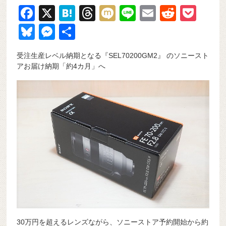
F
X
H
T
M
Li
E
R
P
a
at
hr
ixi
n
m
e
o
Bl
M
共
c
e
e
e
ail
d
ck
u
e
有
受注生産レベル納期となる『SEL70200GM2』 のソニースト
e
n
a
di
et
e
ss
アお届け納期「約4カ月」へ
b
a
d
t
sk
e
o
s
y
n
o
g
k
er
30万円を超えるレンズながら、ソニーストア予約開始から約