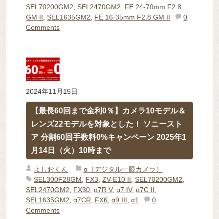
SEL70200GM2
,
SEL2470GM2
,
FE 24-70mm F2.8
GM II
,
SEL1635GM2
,
FE 16-35mm F2.8 GM II
0
Comments
2024年11月15日
【最長60回まで金利0％】カメラ10モデル＆
レンズ22モデルを対象とした！ ソニースト
ア 分割60回手数料0%キャンペーン 2025年1
月14日（火）10時まで
よしおくん
α（デジタル一眼カメラ）
SEL300F28GM
,
FX3
,
ZV-E10 II
,
SEL70200GM2
,
SEL2470GM2
,
FX30
,
α7R V
,
α7 IV
,
α7C II
,
SEL1635GM2
,
α7CR
,
FX6
,
α9 III
,
α1
0
Comments