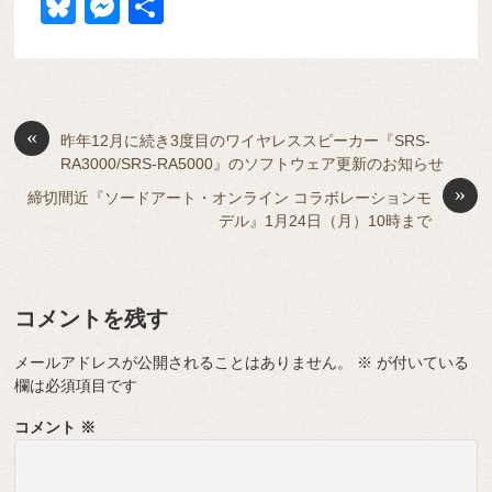
a
at
hr
ixi
n
m
e
o
Bl
M
共
c
e
e
e
ail
d
ck
u
e
有
e
n
a
di
et
e
ss
b
a
d
t
sk
e
o
s
«
y
n
昨年12月に続き3度目のワイヤレススピーカー『SRS-
RA3000/SRS-RA5000』のソフトウェア更新のお知らせ
o
g
»
締切間近『ソードアート・オンライン コラボレーションモ
k
er
デル』1月24日（月）10時まで
コメントを残す
メールアドレスが公開されることはありません。
※
が付いている
欄は必須項目です
コメント
※