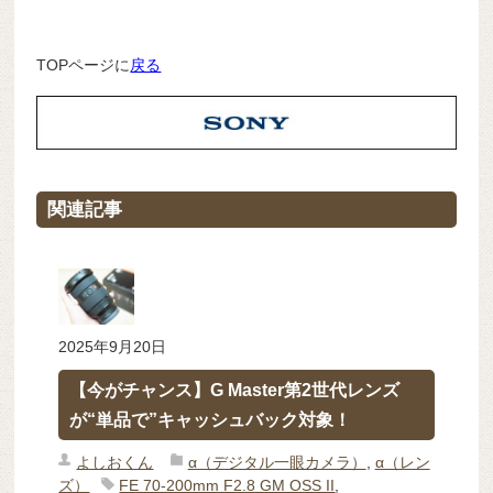
TOPページに
戻る
関連記事
2025年9月20日
【今がチャンス】G Master第2世代レンズ
が“単品で”キャッシュバック対象！
よしおくん
α（デジタル一眼カメラ）
,
α（レン
ズ）
FE 70-200mm F2.8 GM OSS II
,