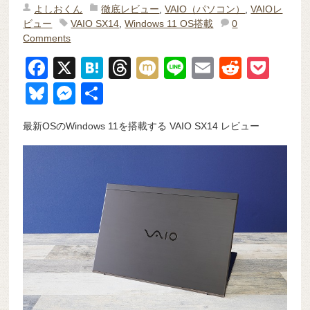
よしおくん
徹底レビュー
,
VAIO（パソコン）
,
VAIOレ
ビュー
VAIO SX14
,
Windows 11 OS搭載
0
Comments
F
X
H
T
M
Li
E
R
P
a
at
hr
ixi
n
m
e
o
Bl
M
共
c
e
e
e
ail
d
ck
u
e
有
最新OSのWindows 11を搭載する VAIO SX14 レビュー
e
n
a
di
et
e
ss
b
a
d
t
sk
e
o
s
y
n
o
g
k
er