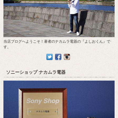
当店ブログへようこそ！著者のナカムラ電器の『よしおくん』で
す。
ソニーショップ ナカムラ電器