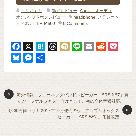
よしおくん
徹底レビュー
,
Audio（オーディ
オ）
,
ヘッドホンレビュー
headphone
,
ステレオヘ
ッドホン
,
IER-M500
0 Comments
F
X
H
T
M
Li
E
R
P
a
at
hr
ixi
n
m
e
o
Bl
M
共
c
e
e
e
ail
d
ck
u
e
有
e
n
a
di
et
e
ss
b
a
d
t
sk
e
o
s
«
y
n
海外情報｜ソニーネックバンドスピーカー「SRS-NS7」発
表 パーソナルシアター向けとして、初の立体音響対応。
o
g
»
3,000円値下げ！ 2017年10月発売のウェアラブルネックス
k
er
ピーカー「SRS-WS1」価格改定