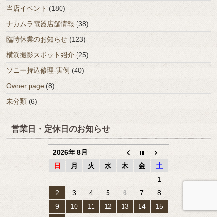
当店イベント
(180)
ナカムラ電器店舗情報
(38)
臨時休業のお知らせ
(123)
横浜撮影スポット紹介
(25)
ソニー持込修理-実例
(40)
Owner page
(8)
未分類
(6)
営業日・定休日のお知らせ
2026年 8月
日
月
火
水
木
金
土
1
2
3
4
5
6
7
8
9
10
11
12
13
14
15