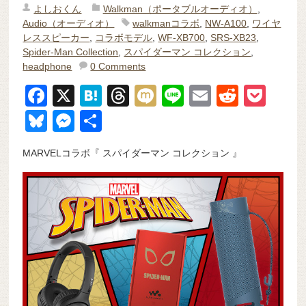
よしおくん
Walkman（ポータブルオーディオ）
,
Audio（オーディオ）
walkmanコラボ
,
NW-A100
,
ワイヤ
レススピーカー
,
コラボモデル
,
WF-XB700
,
SRS-XB23
,
Spider-Man Collection
,
スパイダーマン コレクション
,
headphone
0 Comments
F
X
H
T
M
Li
E
R
P
a
at
hr
ixi
n
m
e
o
Bl
M
共
c
e
e
e
ail
d
ck
u
e
有
MARVELコラボ『 スパイダーマン コレクション 』
e
n
a
di
et
e
ss
b
a
d
t
sk
e
o
s
y
n
o
g
k
er