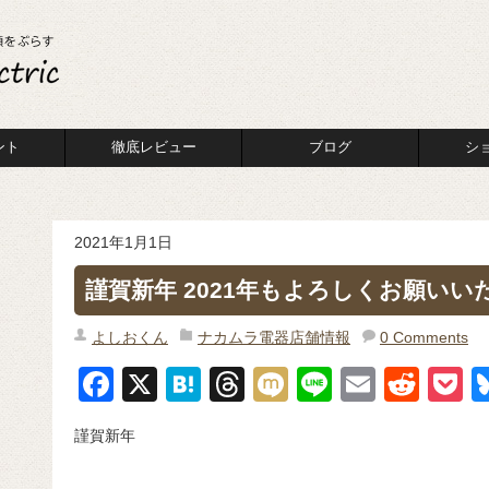
ント
徹底レビュー
ブログ
シ
2021年1月1日
謹賀新年 2021年もよろしくお願いい
よしおくん
ナカムラ電器店舗情報
0 Comments
F
X
H
T
M
Li
E
R
P
a
at
hr
ixi
n
m
e
o
謹賀新年
c
e
e
e
ail
d
c
e
n
a
di
e