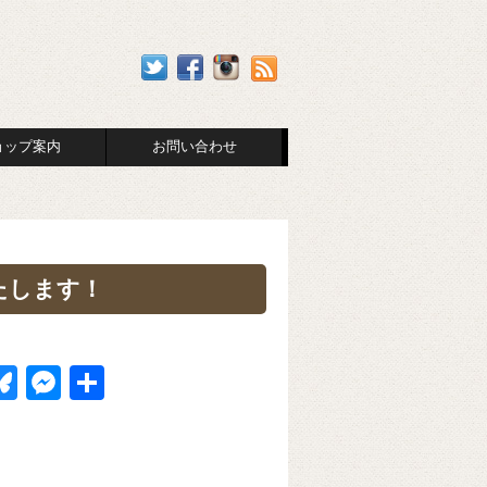
ョップ案内
お問い合わせ
たします！
Bl
M
共
u
e
有
k
e
ss
t
sk
e