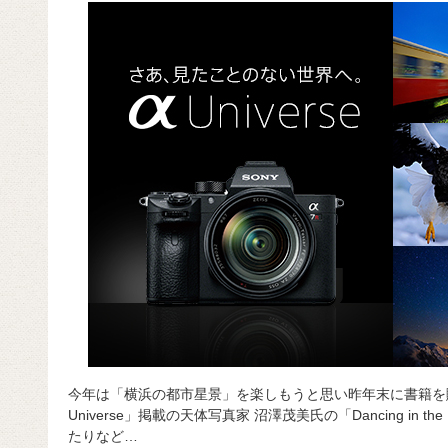
今年は「横浜の都市星景」を楽しもうと思い昨年末に書籍を
Universe」掲載の天体写真家 沼澤茂美氏の「Dancing in t
たりなど…