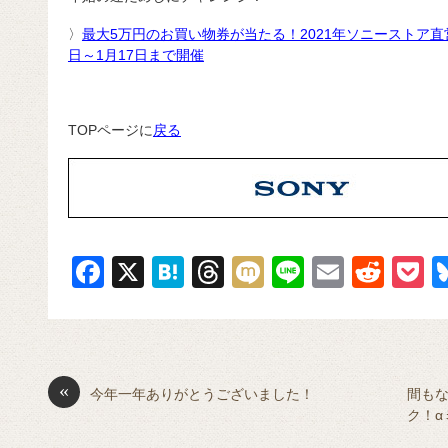
〉
最大5万円のお買い物券が当たる！2021年ソニーストア直営
日～1月17日まで開催
TOPページに
戻る
F
X
H
T
M
Li
E
R
P
a
at
hr
ixi
n
m
e
o
c
e
e
e
ail
d
c
e
n
a
di
e
«
b
a
d
t
今年一年ありがとうございました！
間もな
ク！α
o
s