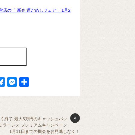
店の「 新春 運だめしフェア 」1月2
Bl
M
共
u
e
有
k
e
ss
t
sk
e
»
y
n
く終了 最大5万円のキャッシュバッ
ミラーレス プレミアムキャンペーン
g
1月11日までの機会をお見逃しなく！