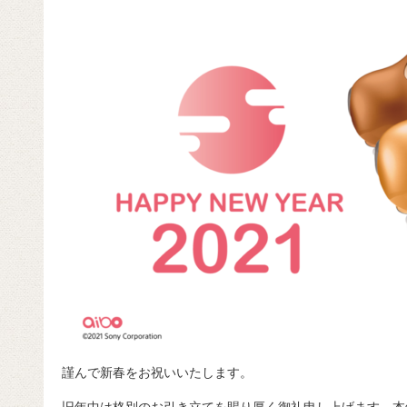
b
a
d
t
o
s
o
k
謹んで新春をお祝いいたします。