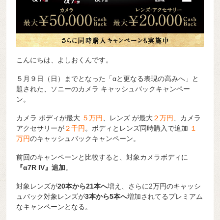
こんにちは、よしおくんです。
５月９日（日）までとなった「αと更なる表現の高みへ」と
題された、ソニーのカメラ キャッシュバックキャンペー
ン。
カメラ ボディが最大
５
万円
、レンズ が最大
２万円
、カメラ
アクセサリーが
２千円
。ボディとレンズ同時購入で追加
１
万円
のキャッシュバックキャンペーン。
前回のキャンペーンと比較すると、対象カメラボディに
『α7R IV』追加
。
対象レンズが
20本から21本へ
増え、さらに2万円のキャッシ
ュバック対象レンズが
3本から5本へ
増加されてるプレミアム
なキャンペーンとなる。