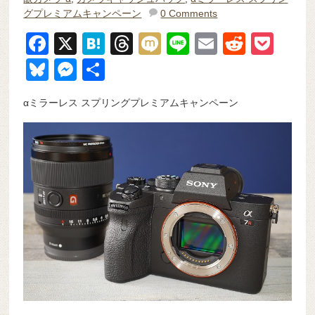
グプレミアムキャンペーン
0 Comments
F
X
H
T
M
Li
E
R
P
a
at
hr
ixi
n
m
e
o
Bl
M
共
c
e
e
e
ail
d
ck
u
e
有
αミラーレス スプリングプレミアムキャンペーン
e
n
a
di
et
e
ss
b
a
d
t
sk
e
o
s
y
n
o
g
k
er