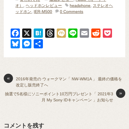
オ）
,
ヘッドホンレビュー
headphone
,
ステレオヘ
ッドホン
,
IER-M500
0 Comments
F
X
H
T
M
Li
E
R
P
a
at
hr
ixi
n
m
e
o
Bl
M
共
c
e
e
e
ail
d
ck
u
e
有
e
n
a
di
et
e
ss
b
a
d
t
sk
e
o
s
«
y
n
2016年発売の ウォークマン「 NW-WM1A 」 最終の価格を
改定し販売終了へ
o
g
»
抽選で5名様にソニーポイント10万円プレゼント「 2021年3
k
er
月 My Sony IDキャンペーン 」お知らせ
コメントを残す