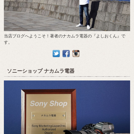
当店ブログへようこそ！著者のナカムラ電器の『よしおくん』で
す。
ソニーショップ ナカムラ電器