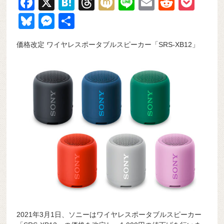
F
X
H
T
M
Li
E
R
P
a
at
hr
ixi
n
m
e
o
Bl
M
共
c
e
e
e
ail
d
ck
u
e
有
価格改定 ワイヤレスポータブルスピーカー「SRS-XB12」
e
n
a
di
et
e
ss
b
a
d
t
sk
e
o
s
y
n
o
g
k
er
2021年3月1日、ソニーはワイヤレスポータブルスピーカー