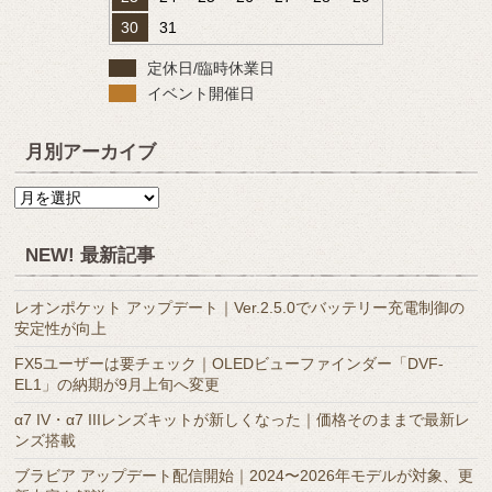
30
31
定休日/臨時休業日
イベント開催日
月別アーカイブ
月
別
ア
NEW! 最新記事
ー
カ
レオンポケット アップデート｜Ver.2.5.0でバッテリー充電制御の
イ
安定性が向上
ブ
FX5ユーザーは要チェック｜OLEDビューファインダー「DVF-
EL1」の納期が9月上旬へ変更
α7 IV・α7 IIIレンズキットが新しくなった｜価格そのままで最新レ
ンズ搭載
ブラビア アップデート配信開始｜2024〜2026年モデルが対象、更