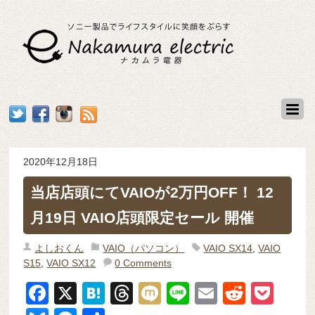
2020年12月18日
当店店頭にてVAIOが2万円OFF！ 12
月19日 VAIO店頭限定セール 開催
よしおくん
VAIO（パソコン）
VAIO SX14
,
VAIO
S15
,
VAIO SX12
0 Comments
F
X
H
T
M
Li
E
R
P