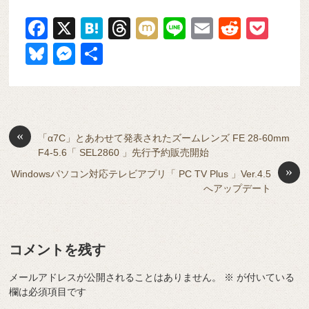
F
X
H
T
M
Li
E
R
P
a
at
hr
ixi
n
m
e
o
Bl
M
共
c
e
e
e
ail
d
ck
u
e
有
e
n
a
di
et
e
ss
b
a
d
t
sk
e
o
s
«
y
n
「α7C」とあわせて発表されたズームレンズ FE 28-60mm
F4-5.6「 SEL2860 」先行予約販売開始
o
g
»
Windowsパソコン対応テレビアプリ「 PC TV Plus 」Ver.4.5
k
er
へアップデート
コメントを残す
メールアドレスが公開されることはありません。
※
が付いている
欄は必須項目です