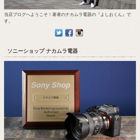
当店ブログへようこそ！著者のナカムラ電器の『よしおくん』で
す。
ソニーショップ ナカムラ電器