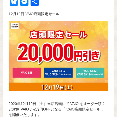
a
at
hr
ixi
n
m
e
o
Bl
M
共
c
e
e
e
ail
d
ck
u
e
有
12月19日 VAIO店頭限定セール
e
n
a
di
et
e
ss
b
a
d
t
sk
e
o
s
y
n
o
g
k
er
2020年12月19日（土）当店店頭にて VAIO をオーダー頂く
と対象 VAIO が2万円OFFとなる「 VAIO店頭限定セール 」
を開催いたします。