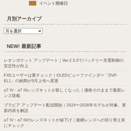
イベント開催日
月別アーカイブ
月
別
ア
NEW! 最新記事
ー
カ
レオンポケット アップデート｜Ver.2.5.0でバッテリー充電制御の
イ
安定性が向上
ブ
FX5ユーザーは要チェック｜OLEDビューファインダー「DVF-
EL1」の納期が9月上旬へ変更
α7 IV・α7 IIIレンズキットが新しくなった｜価格そのままで最新レ
ンズ搭載
ブラビア アップデート配信開始｜2024〜2026年モデルが対象、更
新内容を解説
α7 IV・α7 IIIのレンズキットが値下げ｜後継レンズへの切り替え前
にチェック