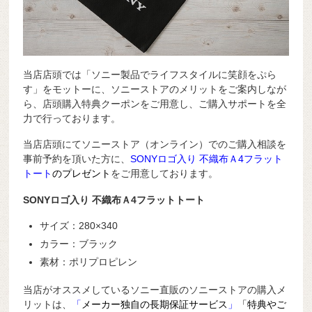
当店店頭では「ソニー製品でライフスタイルに笑顔をぷら
す」をモットーに、ソニーストアのメリットをご案内しなが
ら、店頭購入特典クーポンをご用意し、ご購入サポートを全
力で行っております。
当店店頭にてソニーストア（オンライン）でのご購入相談を
事前予約を頂いた方に、
SONYロゴ入り 不織布Ａ4フラット
トート
のプレゼント
をご用意しております。
SONYロゴ入り 不織布Ａ4フラットトート
サイズ：280×340
カラー：ブラック
素材：ポリプロピレン
当店がオススメしているソニー直販のソニーストアの購入メ
リットは、
「
メーカー独自の長期保証サービス
」
「特典やご