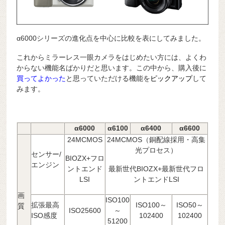
α6000シリーズの進化点を中心に比較を表にしてみました。
これからミラーレス一眼カメラをはじめたい方には、よくわ
からない機能名ばかりだと思います。この中から、購入後に
買ってよかった
と思っていただける機能を
ピックアップ
して
みます。
α6000
α6100
α6400
α6600
24MCMOS
24MCMOS（銅配線採用・高集
光プロセス）
センサー/
BIOZX+フロ
エンジン
ントエンド
最新世代BIOZX+最新世代フロ
LSI
ントエンドLSI
画
ISO100
拡張最高
ISO100～
ISO50～
質
ISO25600
～
ISO感度
102400
102400
51200