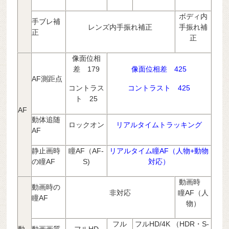
ボディ内
手ブレ補
レンズ内手振れ補正
手振れ補
正
正
像面位相
差 179
像面位相差 425
AF測距点
コントラス
コントラスト 425
ト 25
AF
動体追随
ロックオン
リアルタイムトラッキング
AF
静止画時
瞳AF（AF-
リアルタイム瞳AF（人物+動物
の瞳AF
S)
対応）
動画時
動画時の
非対応
瞳AF（人
瞳AF
物）
フル
フルHD/4K （HDR・S-
動
動画画質
フルHD