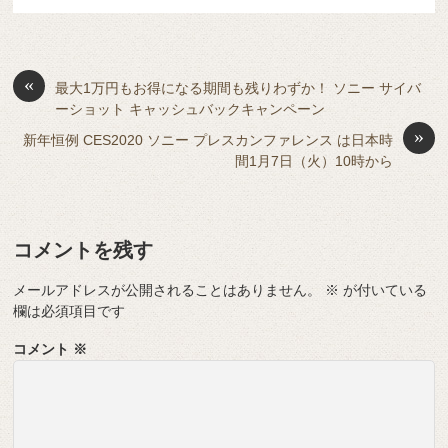
e
n
a
di
et
e
ss
b
a
d
t
sk
e
o
s
«
y
n
最大1万円もお得になる期間も残りわずか！ ソニー サイバ
ーショット キャッシュバックキャンペーン
o
g
»
新年恒例 CES2020 ソニー プレスカンファレンス は日本時
k
er
間1月7日（火）10時から
コメントを残す
メールアドレスが公開されることはありません。
※
が付いている
欄は必須項目です
コメント
※