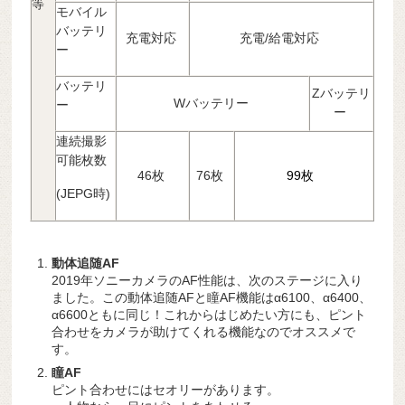
等
モバイル
バッテリ
充電対応
充電/給電対応
ー
バッテリ
Zバッテリ
Wバッテリー
ー
ー
連続撮影
可能枚数
46枚
76枚
99枚
(JEPG時)
動体追随AF
2019年ソニーカメラのAF性能は、次のステージに入り
ました。この動体追随AFと瞳AF機能はα6100、α6400、
α6600ともに同じ！これからはじめたい方にも、ピント
合わせをカメラが助けてくれる機能なのでオススメで
す。
瞳AF
ピント合わせにはセオリーがあります。