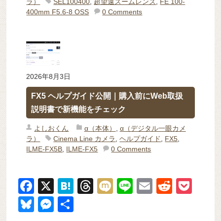
ラ）
SEL100400
,
超望遠ズームレンズ
,
FE 100-
400mm F5.6-8 OSS
0 Comments
2026年8月3日
FX5 ヘルプガイド公開｜購入前にWeb取扱
説明書で新機能をチェック
よしおくん
α（本体）
,
α（デジタル一眼カメ
ラ）
Cinema Line カメラ
,
ヘルプガイド
,
FX5
,
ILME-FX5B
,
ILME-FX5
0 Comments
F
X
H
T
M
Li
E
R
P
a
at
hr
ixi
n
m
e
o
Bl
M
共
c
e
e
e
ail
d
ck
u
e
有