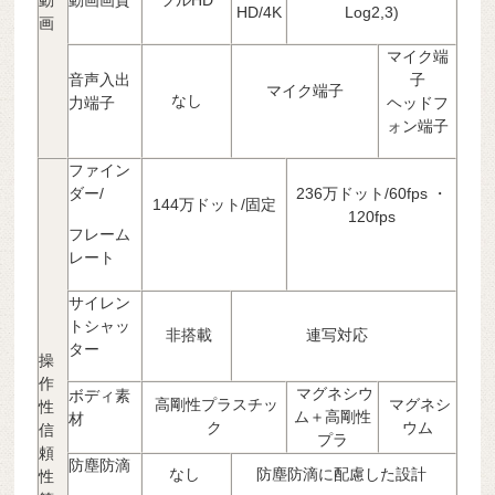
HD/4K
Log2,3)
画
マイク端
音声入出
子
マイク端子
なし
力端子
ヘッドフ
ォン端子
ファイン
ダー/
236万ドット/60fps ・
144万ドット/固定
120fps
フレーム
レート
サイレン
トシャッ
非搭載
連写対応
ター
操
作
マグネシウ
ボディ素
高剛性プラスチッ
マグネシ
性
ム＋高剛性
材
ク
ウム
信
プラ
頼
防塵防滴
なし
防塵防滴に配慮した設計
性