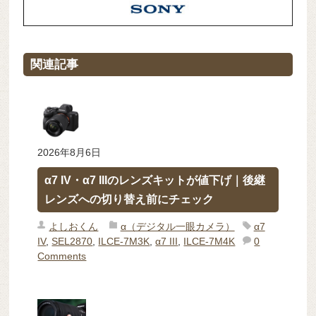
関連記事
2026年8月6日
α7 IV・α7 IIIのレンズキットが値下げ｜後継
レンズへの切り替え前にチェック
よしおくん
α（デジタル一眼カメラ）
α7
IV
,
SEL2870
,
ILCE-7M3K
,
α7 III
,
ILCE-7M4K
0
Comments