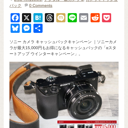
バック
0 Comments
F
X
H
T
M
Li
E
R
P
a
at
hr
ixi
n
m
e
o
Bl
M
共
c
e
e
e
ail
d
ck
u
e
有
ソニー カメラ キャッシュバックキャンペーン ｜ソニーカメ
e
n
a
di
et
e
ss
ラが最大15,000円もお得になるキャッシュバックの「αスタ
b
a
d
t
sk
e
ートアップ ウインターキャンペーン」。
o
s
y
n
o
g
k
er