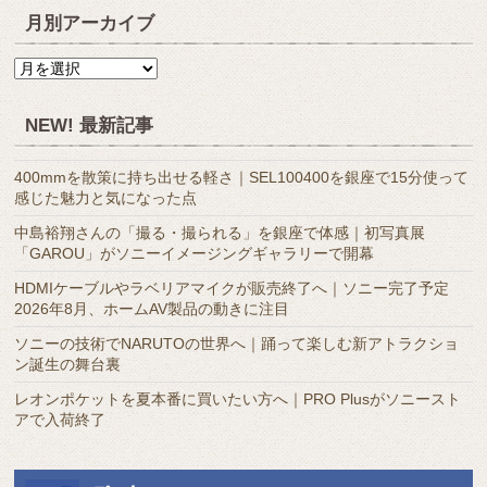
月別アーカイブ
月
別
ア
NEW! 最新記事
ー
カ
400mmを散策に持ち出せる軽さ｜SEL100400を銀座で15分使って
イ
感じた魅力と気になった点
ブ
中島裕翔さんの「撮る・撮られる」を銀座で体感｜初写真展
「GAROU」がソニーイメージングギャラリーで開幕
HDMIケーブルやラベリアマイクが販売終了へ｜ソニー完了予定
2026年8月、ホームAV製品の動きに注目
ソニーの技術でNARUTOの世界へ｜踊って楽しむ新アトラクショ
ン誕生の舞台裏
レオンポケットを夏本番に買いたい方へ｜PRO Plusがソニースト
アで入荷終了