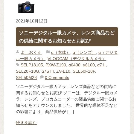
2021年10月12日
ソニーデジタル一眼カメラ、レンズ商品など
の供給に関するお知らせとお詫び
よしおくん
α（本体）
,
α（レンズ）
,
α（デジタ
ル一眼カメラ）
,
VLOGCAM（デジタルカメラ）
SELP18105
,
PXW-Z190
,
α6400
,
α6100
,
α7 II
,
SEL20F18G
,
α7S III
,
ZV-E10
,
SEL50F18F
,
SEL50M28
0 Comments
ソニーデジタル一眼カメラ、レンズ商品などの供給に
関するお知らせとお詫び ソニーは、デジタル一眼カメ
ラ、レンズ、プロカムコーダーの製品供給に関するお
知らせをアナウンスしました。 世界的な導体不足など
の影響により、商品供給が […]
続きを読む