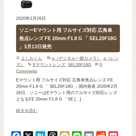
2020年2月26日
ソニーEマウント用 フルサイズ対応 広角単
焦点レンズ FE 20mm F1.8 G 「 SEL20F18G
」3月13日発売
よしおくん
α（デジタル一眼カメラ）
,
α（レン
ズ）
Eマウントレンズ
,
SEL20F18G
0
Comments
Eマウント用 フルサイズ対応 広角単焦点レンズ FE
20mm F1.8 G 「 SEL20F18G 」国内発表 2020年2月
26日、ソニーはEマウント用のフルサイズ対応レンズ
となるFE 20mm F1.8 G 「SE […]
続きを読む
F
X
H
T
M
Li
E
R
P