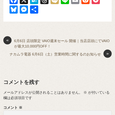
a
at
hr
ixi
n
m
e
o
Bl
M
共
c
e
e
e
ail
d
ck
u
e
有
e
n
a
di
et
e
ss
b
a
d
t
sk
e
o
s
«
y
n
6月6日 店頭限定 VAIO週末セール 開催｜当店店頭にてVAIO
が最大10,000円OFF！
o
g
»
ナカムラ電器 6月6日（土）営業時間に関するのお知らせ
k
er
コメントを残す
メールアドレスが公開されることはありません。
※
が付いている
欄は必須項目です
コメント
※