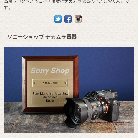
当店ブログへようこそ！著者のナカムラ電器の『よしおくん』で
す。
ソニーショップ ナカムラ電器