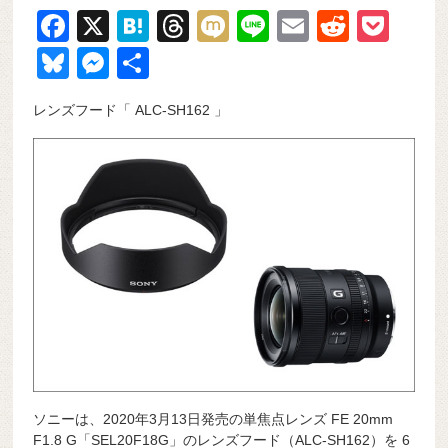
F
X
H
T
M
Li
E
R
P
a
at
hr
ixi
n
m
e
o
Bl
M
共
c
e
e
e
ail
d
ck
u
e
有
レンズフード「 ALC-SH162 」
e
n
a
di
et
e
ss
b
a
d
t
sk
e
o
s
y
n
o
g
k
er
ソニーは、2020年3月13日発売の単焦点レンズ FE 20mm
F1.8 G「SEL20F18G」のレンズフード（ALC-SH162）を 6