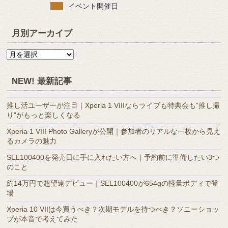
イベント開催日
月別アーカイブ
月
別
ア
NEW! 最新記事
ー
カ
推し活ユーザーが注目｜Xperia 1 VIIIならライブも特典会も”推し撮
イ
り”がもっと楽しくなる
ブ
Xperia 1 VIII Photo Galleryが公開｜参加者のリアルな一枚から見え
るカメラの魅力
SEL100400を発売日に手に入れたい方へ｜予約前に準備したい3つ
のこと
約14万円で超望遠デビュー｜SEL100400が654gの軽量ボディで登
場
Xperia 10 VIIは今買うべき？次期モデルを待つべき？ソニーショッ
プが本音で考えてみた