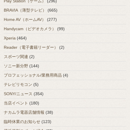
Play Station（ゲーム）
(296)
BRAVIA（薄型テレビ）
(665)
Home AV（ホームAV）
(277)
Handycam（ビデオカメラ）
(99)
Xperia
(464)
Reader（電子書籍リーダー）
(2)
スポーツ関連
(2)
ソニー新分野
(144)
プロフェッショナル/業務用商品
(4)
テレビリモコン
(5)
SONY/ニュース
(354)
当店イベント
(180)
ナカムラ電器店舗情報
(38)
臨時休業のお知らせ
(123)