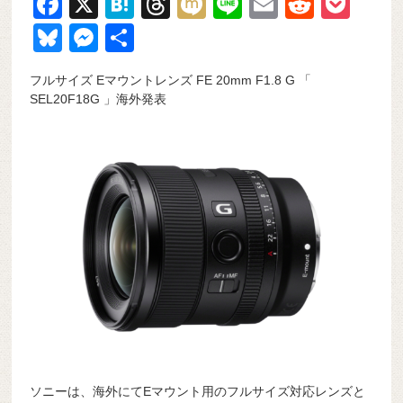
F
X
H
T
M
Li
E
R
P
a
at
hr
ixi
n
m
e
o
Bl
M
共
c
e
e
e
ail
d
ck
u
e
有
フルサイズ Eマウントレンズ FE 20mm F1.8 G 「
e
n
a
di
et
e
ss
SEL20F18G 」海外発表
b
a
d
t
sk
e
o
s
y
n
o
g
k
er
ソニーは、海外にてEマウント用のフルサイズ対応レンズと