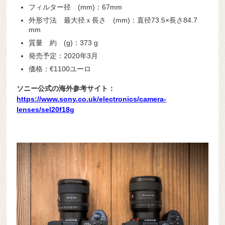
フィルター径 (mm)：67mm
外形寸法 最大径ｘ長さ (mm)：直径73.5×長さ84.7
mm
質量 約 (g)：373 g
発売予定：2020年3月
価格：€1100ユーロ
ソニー公式の海外参考サイト：
https://www.sony.co.uk/electronics/camera-
lenses/sel20f18g