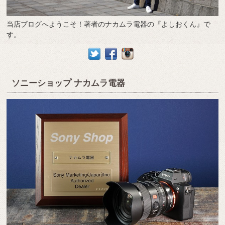
当店ブログへようこそ！著者のナカムラ電器の『よしおくん』で
す。
ソニーショップ ナカムラ電器