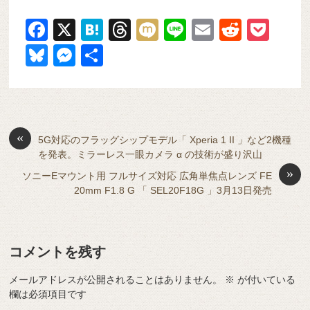
F
X
H
T
M
Li
E
R
P
a
at
hr
ixi
n
m
e
o
Bl
M
共
c
e
e
e
ail
d
ck
u
e
有
e
n
a
di
et
e
ss
b
a
d
t
sk
e
o
s
«
y
n
5G対応のフラッグシップモデル「 Xperia 1 II 」など2機種
を発表。ミラーレス一眼カメラ α の技術が盛り沢山
o
g
»
ソニーEマウント用 フルサイズ対応 広角単焦点レンズ FE
k
er
20mm F1.8 G 「 SEL20F18G 」3月13日発売
コメントを残す
メールアドレスが公開されることはありません。
※
が付いている
欄は必須項目です