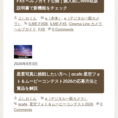
FX5 ヘルプガイド公開｜購入前にWeb取扱
説明書で新機能をチェック
よしおくん
α（本体）
,
α（デジタル一眼カメ
ラ）
ILME-FX5B
,
ILME-FX5
,
Cinema Line カメラ
,
ヘルプガイド
,
FX5
0 Comments
2026年8月3日
星景写真に挑戦したい方へ｜αcafe 星空フォ
ト＆ムービーコンテスト2026の応募方法と
賞品を解説
よしおくん
α（デジタル一眼カメラ）
αcafe
,
星空フォト＆ムービーコンテスト2026
0
Comments