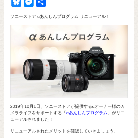
a
at
hr
ixi
n
m
e
o
Bl
M
共
c
e
e
e
ail
d
ck
u
e
有
ソニーストア αあんしんプログラム リニューアル！
e
n
a
di
et
e
ss
b
a
d
t
sk
e
o
s
y
n
o
g
k
er
2019年10月1日、ソニーストアが提供するαオーナー様のカ
メラライフをサポートする「
αあんしんプログラム
」がリニ
ューアルされました！
リニューアルされたメリットを確認していきましょう。