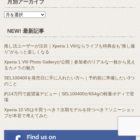
月別アーカイブ
月
別
ア
NEW! 最新記事
ー
カ
推し活ユーザーが注目｜Xperia 1 VIIIならライブも特典会も”推し撮
イ
り”がもっと楽しくなる
ブ
Xperia 1 VIII Photo Galleryが公開｜参加者のリアルな一枚から見え
るカメラの魅力
SEL100400を発売日に手に入れたい方へ｜予約前に準備したい3つ
のこと
約14万円で超望遠デビュー｜SEL100400が654gの軽量ボディで登
場
Xperia 10 VIIは今買うべき？次期モデルを待つべき？ソニーショッ
プが本音で考えてみた