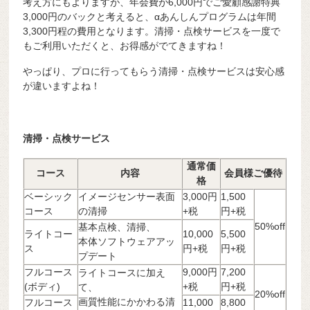
考え方にもよりますが、年会費が6,000円でご愛顧感謝特典
3,000円のバックと考えると、αあんしんプログラムは年間
3,300円程の費用となります。清掃・点検サービスを一度で
もご利用いただくと、お得感がでてきますね！
やっぱり、プロに行ってもらう清掃・点検サービスは安心感
が違いますよね！
清掃・点検サービス
通常価
コース
内容
会員様ご優待
格
ベーシック
イメージセンサー表面
3,000円
1,500
コース
の清掃
+税
円+税
50%off
基本点検、清掃、
ライトコー
10,000
5,500
本体ソフトウェアアッ
ス
円+税
円+税
プデート
フルコース
9,000円
7,200
ライトコースに加え
(ボディ)
+税
円+税
て、
20%off
画質性能にかかわる清
フルコース
11,000
8,800