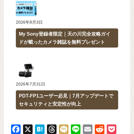
2026年8月3日
My Sony登録者限定｜天の川完全攻略ガイ
ドが載ったカメラ雑誌を無料プレゼント
2026年7月31日
PDT-FP1ユーザー必見｜7月アップデートで
セキュリティと安定性が向上
F
X
H
T
M
Li
E
R
P