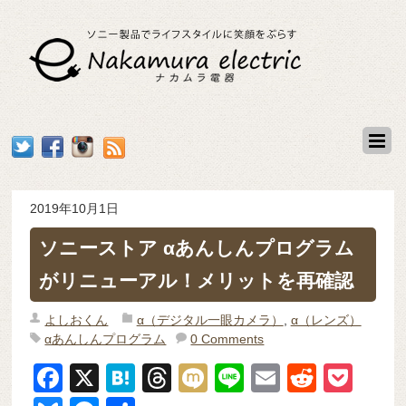
2019年10月1日
ソニーストア αあんしんプログラム
がリニューアル！メリットを再確認
よしおくん
α（デジタル一眼カメラ）
,
α（レンズ）
αあんしんプログラム
0 Comments
F
X
H
T
M
Li
E
R
P