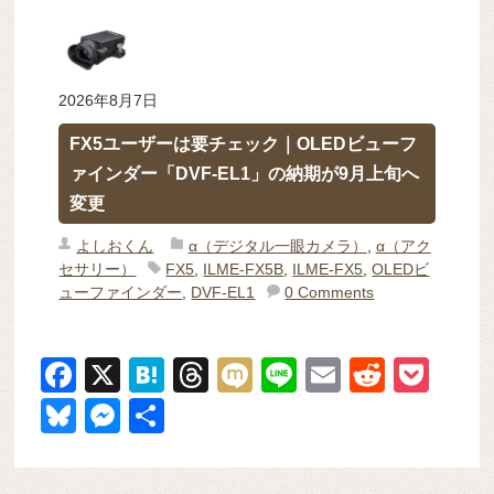
2026年8月7日
FX5ユーザーは要チェック｜OLEDビューフ
ァインダー「DVF-EL1」の納期が9月上旬へ
変更
よしおくん
α（デジタル一眼カメラ）
,
α（アク
セサリー）
FX5
,
ILME-FX5B
,
ILME-FX5
,
OLEDビ
ューファインダー
,
DVF-EL1
0 Comments
F
X
H
T
M
Li
E
R
P
a
at
hr
ixi
n
m
e
o
Bl
M
共
c
e
e
e
ail
d
ck
u
e
有
e
n
a
di
et
e
ss