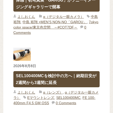
体感｜初写真展「GAROU」がソニーイメー
ジングギャラリーで開幕
よしおくん
α（デジタル一眼カメラ）
中島
裕翔
,
中島 裕翔 ×MEN’S NON-NO「GAROU」
,
7okyo
color space/東京色空間 ～#COT7DF～
0
Comments
2026年8月8日
SEL100400MCを検討中の方へ｜納期目安が
2週間から3週間に延長
よしおくん
α（レンズ）
,
α（デジタル一眼カメ
ラ）
Eマウントレンズ
,
SEL100400MC
,
FE 100-
400mm F4.5 GM OSS
0 Comments