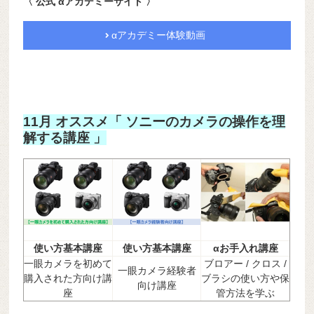
〈 公式 αアカデミーサイト 〉
αアカデミー体験動画
11月 オススメ「 ソニーのカメラの操作を理
解する講座 」
使い方基本講座
使い方基本講座
αお手入れ講座
一眼カメラを初めて
ブロアー / クロス /
一眼カメラ経験者
購入された方向け講
ブラシの使い方や保
向け講座
座
管方法を学ぶ