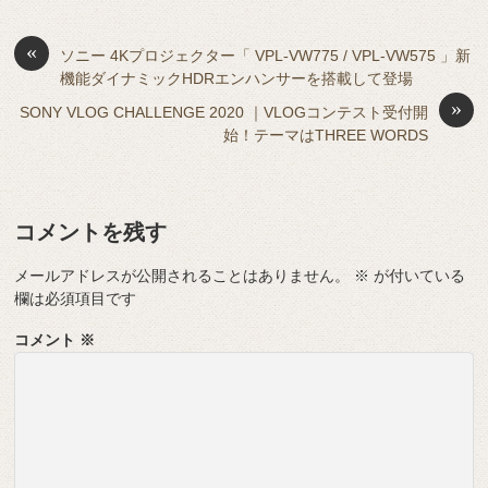
b
a
d
t
sk
e
o
s
«
y
n
ソニー 4Kプロジェクター「 VPL-VW775 / VPL-VW575 」新
機能ダイナミックHDRエンハンサーを搭載して登場
o
g
»
SONY VLOG CHALLENGE 2020 ｜VLOGコンテスト受付開
k
er
始！テーマはTHREE WORDS
コメントを残す
メールアドレスが公開されることはありません。
※
が付いている
欄は必須項目です
コメント
※