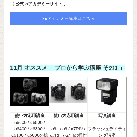
〈 公式 αアカデミーサイト 〉
αアカデミー講座はこちら
11月 オススメ「 プロから学ぶ講座 その1 」
使い方応用講座
使い方応用講座
写真講座
α6600 / α6500 /
α6400 / α6300 /
α9II / α9 / α7RIV /
フラッシュライティ
α6100 / α6000の操
α7RIII / α7IIIの操作
ング講座