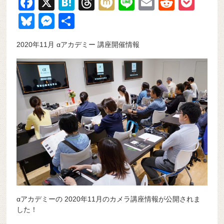
F
X
H
T
M
Li
E
R
P
a
at
hr
ixi
n
m
e
o
Bl
M
共
c
e
e
e
ail
d
ck
u
e
有
2020年11月 αアカデミー 講座開催情報
e
n
a
di
et
e
ss
b
a
d
t
sk
e
o
s
y
n
o
g
k
er
αアカデミーの 2020年11月のカメラ講座情報が公開されま
した！