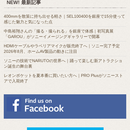
NEW! 最新記事
ー
カ
400mmを散策に持ち出せる軽さ｜SEL100400を銀座で15分使って
イ
感じた魅力と気になった点
ブ
中島裕翔さんの「撮る・撮られる」を銀座で体感｜初写真展
「GAROU」がソニーイメージングギャラリーで開幕
HDMIケーブルやラベリアマイクが販売終了へ｜ソニー完了予定
2026年8月、ホームAV製品の動きに注目
ソニーの技術でNARUTOの世界へ｜踊って楽しむ新アトラクショ
ン誕生の舞台裏
レオンポケットを夏本番に買いたい方へ｜PRO Plusがソニースト
アで入荷終了