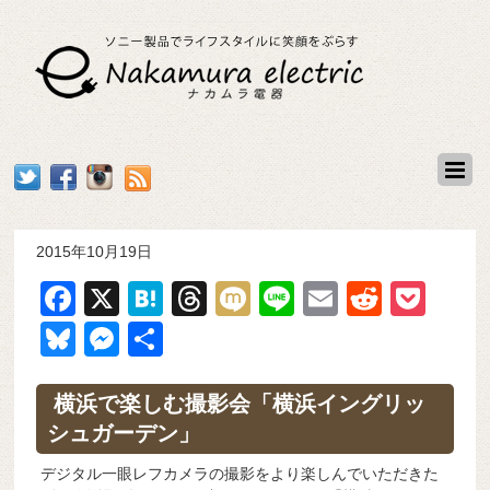
2015年10月19日
F
X
H
T
M
Li
E
R
P
a
at
hr
ixi
n
m
e
o
Bl
M
共
c
e
e
e
ail
d
ck
u
e
有
e
n
a
di
et
e
ss
横浜で楽しむ撮影会「横浜イングリッ
b
a
d
t
シュガーデン」
sk
e
o
s
y
n
デジタル一眼レフカメラの撮影をより楽しんでいただきた