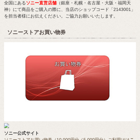
全国にある
ソニー直営店舗
（銀座・札幌・名古屋・大阪・福岡天
神）にて商品をご購入の際に、当店のショップコード「2143001」
を担当者様にお伝えください。ご協力お願いいたします。
ソニーストアお買い物券
ソニー公式サイト
ソニーストアお買い物券（10,000円分／5,000円分）ご利用はは
こ