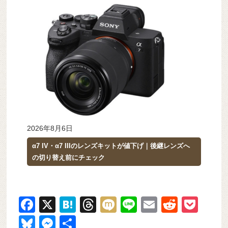
2026年8月6日
α7 IV・α7 IIIのレンズキットが値下げ｜後継レンズへ
の切り替え前にチェック
F
X
H
T
M
Li
E
R
P
a
at
hr
ixi
n
m
e
o
Bl
M
共