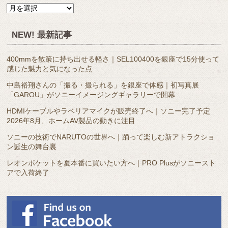
月
別
ア
NEW! 最新記事
ー
カ
400mmを散策に持ち出せる軽さ｜SEL100400を銀座で15分使って
イ
感じた魅力と気になった点
ブ
中島裕翔さんの「撮る・撮られる」を銀座で体感｜初写真展
「GAROU」がソニーイメージングギャラリーで開幕
HDMIケーブルやラベリアマイクが販売終了へ｜ソニー完了予定
2026年8月、ホームAV製品の動きに注目
ソニーの技術でNARUTOの世界へ｜踊って楽しむ新アトラクショ
ン誕生の舞台裏
レオンポケットを夏本番に買いたい方へ｜PRO Plusがソニースト
アで入荷終了