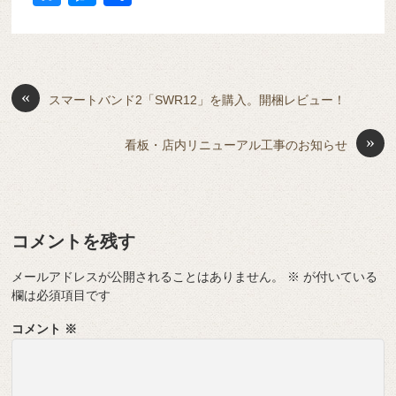
c
e
e
e
ail
d
ck
u
e
有
e
n
a
di
et
e
ss
b
a
d
t
sk
e
o
s
«
y
n
スマートバンド2「SWR12」を購入。開梱レビュー！
o
g
»
看板・店内リニューアル工事のお知らせ
k
er
コメントを残す
メールアドレスが公開されることはありません。
※
が付いている
欄は必須項目です
コメント
※