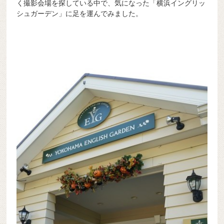
く撮影会場を探している中で、気になった「横浜イングリッ
o
g
シュガーデン」に足を運んでみました。
k
er