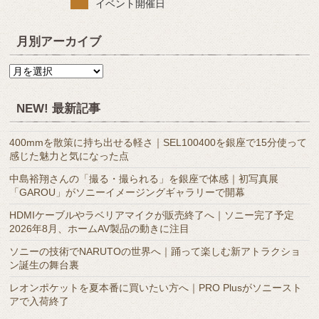
イベント開催日
月別アーカイブ
月
別
ア
NEW! 最新記事
ー
カ
400mmを散策に持ち出せる軽さ｜SEL100400を銀座で15分使って
イ
感じた魅力と気になった点
ブ
中島裕翔さんの「撮る・撮られる」を銀座で体感｜初写真展
「GAROU」がソニーイメージングギャラリーで開幕
HDMIケーブルやラベリアマイクが販売終了へ｜ソニー完了予定
2026年8月、ホームAV製品の動きに注目
ソニーの技術でNARUTOの世界へ｜踊って楽しむ新アトラクショ
ン誕生の舞台裏
レオンポケットを夏本番に買いたい方へ｜PRO Plusがソニースト
アで入荷終了