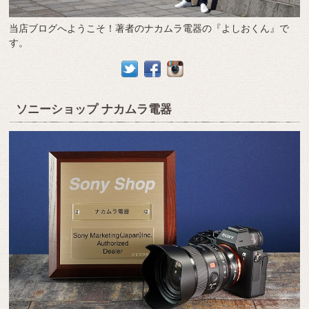
当店ブログへようこそ！著者のナカムラ電器の『よしおくん』で
す。
ソニーショップ ナカムラ電器