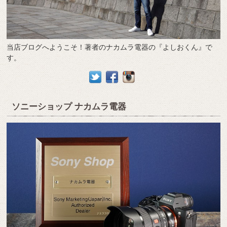
当店ブログへようこそ！著者のナカムラ電器の『よしおくん』で
す。
ソニーショップ ナカムラ電器