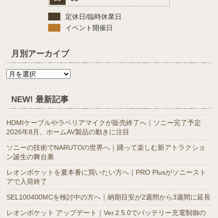
定休日/臨時休業日
イベント開催日
月別アーカイブ
月
別
ア
NEW! 最新記事
ー
カ
HDMIケーブルやラベリアマイクが販売終了へ｜ソニー完了予定
イ
2026年8月、ホームAV製品の動きに注目
ブ
ソニーの技術でNARUTOの世界へ｜踊って楽しむ新アトラクショ
ン誕生の舞台裏
レオンポケットを夏本番に買いたい方へ｜PRO Plusがソニースト
アで入荷終了
SEL100400MCを検討中の方へ｜納期目安が2週間から3週間に延長
レオンポケット アップデート｜Ver.2.5.0でバッテリー充電制御の