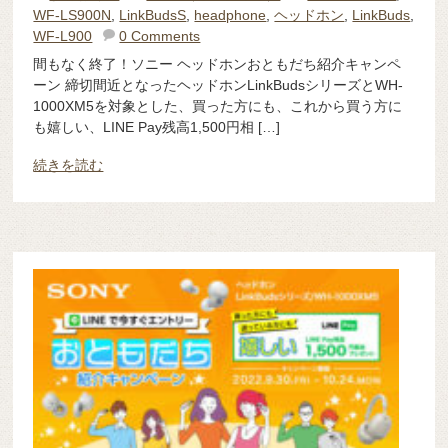
WF-LS900N
,
LinkBudsS
,
headphone
,
ヘッドホン
,
LinkBuds
,
WF-L900
0 Comments
間もなく終了！ソニー ヘッドホンおともだち紹介キャンペ
ーン 締切間近となったヘッドホンLinkBudsシリーズとWH-
1000XM5を対象とした、買った方にも、これから買う方に
も嬉しい、LINE Pay残高1,500円相 […]
続きを読む