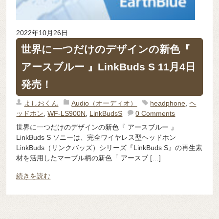
2022年10月26日
世界に一つだけのデザインの新色『
アースブルー 』LinkBuds S 11月4日
発売！
よしおくん
Audio（オーディオ）
headphone
,
ヘ
ッドホン
,
WF-LS900N
,
LinkBudsS
0 Comments
世界に一つだけのデザインの新色『 アースブルー 』
LinkBuds S ソニーは、完全ワイヤレス型ヘッドホン
LinkBuds（リンクバッズ）シリーズ『LinkBuds S』の再生素
材を活用したマーブル柄の新色「 アースブ […]
続きを読む