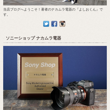
当店ブログへようこそ！著者のナカムラ電器の『よしおくん』で
す。
ソニーショップ ナカムラ電器