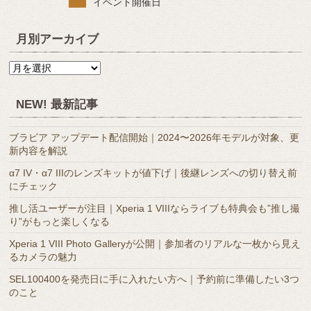
イベント開催日
月別アーカイブ
月
別
ア
NEW! 最新記事
ー
カ
ブラビア アップデート配信開始｜2024〜2026年モデルが対象、更
イ
新内容を解説
ブ
α7 IV・α7 IIIのレンズキットが値下げ｜後継レンズへの切り替え前
にチェック
推し活ユーザーが注目｜Xperia 1 VIIIならライブも特典会も”推し撮
り”がもっと楽しくなる
Xperia 1 VIII Photo Galleryが公開｜参加者のリアルな一枚から見え
るカメラの魅力
SEL100400を発売日に手に入れたい方へ｜予約前に準備したい3つ
のこと