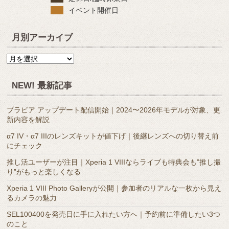
イベント開催日
月別アーカイブ
月
別
ア
NEW! 最新記事
ー
カ
ブラビア アップデート配信開始｜2024〜2026年モデルが対象、更
イ
新内容を解説
ブ
α7 IV・α7 IIIのレンズキットが値下げ｜後継レンズへの切り替え前
にチェック
推し活ユーザーが注目｜Xperia 1 VIIIならライブも特典会も”推し撮
り”がもっと楽しくなる
Xperia 1 VIII Photo Galleryが公開｜参加者のリアルな一枚から見え
るカメラの魅力
SEL100400を発売日に手に入れたい方へ｜予約前に準備したい3つ
のこと