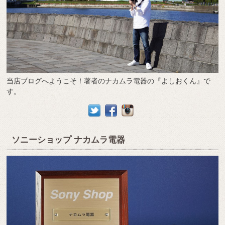
当店ブログへようこそ！著者のナカムラ電器の『よしおくん』で
す。
ソニーショップ ナカムラ電器