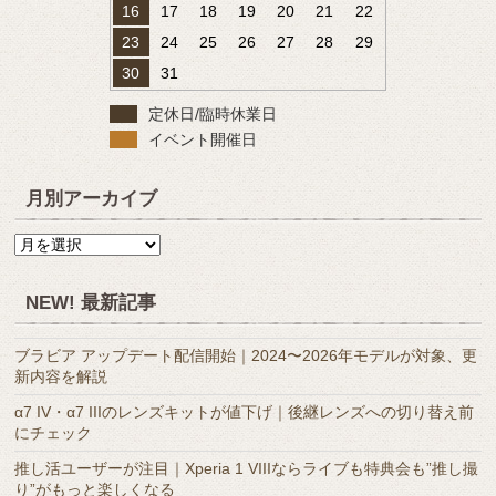
16
17
18
19
20
21
22
23
24
25
26
27
28
29
30
31
定休日/臨時休業日
イベント開催日
月別アーカイブ
月
別
ア
NEW! 最新記事
ー
カ
ブラビア アップデート配信開始｜2024〜2026年モデルが対象、更
イ
新内容を解説
ブ
α7 IV・α7 IIIのレンズキットが値下げ｜後継レンズへの切り替え前
にチェック
推し活ユーザーが注目｜Xperia 1 VIIIならライブも特典会も”推し撮
り”がもっと楽しくなる