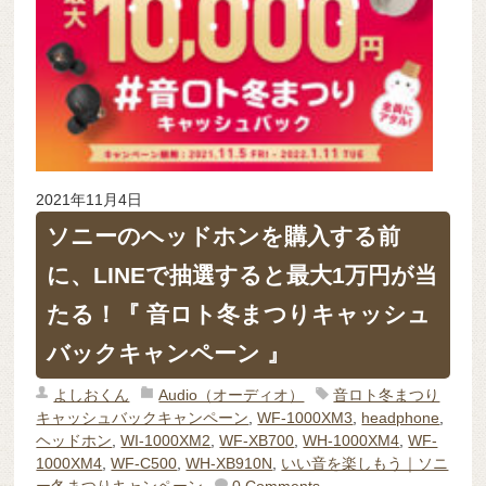
2021年11月4日
ソニーのヘッドホンを購入する前
に、LINEで抽選すると最大1万円が当
たる！『 音ロト冬まつりキャッシュ
バックキャンペーン 』
よしおくん
Audio（オーディオ）
音ロト冬まつり
キャッシュバックキャンペーン
,
WF-1000XM3
,
headphone
,
ヘッドホン
,
WI-1000XM2
,
WF-XB700
,
WH-1000XM4
,
WF-
1000XM4
,
WF-C500
,
WH-XB910N
,
いい音を楽しもう｜ソニ