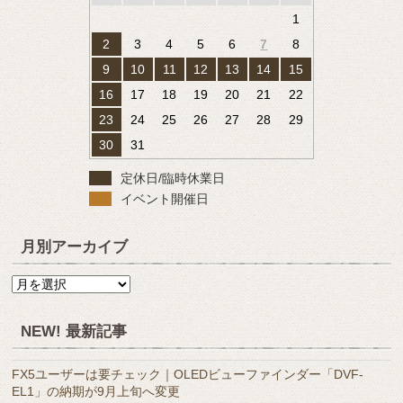
1
2
3
4
5
6
7
8
9
10
11
12
13
14
15
16
17
18
19
20
21
22
23
24
25
26
27
28
29
30
31
定休日/臨時休業日
イベント開催日
月別アーカイブ
月
別
ア
NEW! 最新記事
ー
カ
FX5ユーザーは要チェック｜OLEDビューファインダー「DVF-
イ
EL1」の納期が9月上旬へ変更
ブ