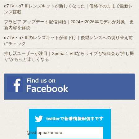
α7 IV・α7 IIIレンズキットが新しくなった｜価格そのままで最新レ
ンズ搭載
ブラビア アップデート配信開始｜2024〜2026年モデルが対象、更
新内容を解説
α7 IV・α7 IIIのレンズキットが値下げ｜後継レンズへの切り替え前
にチェック
推し活ユーザーが注目｜Xperia 1 VIIIならライブも特典会も”推し撮
り”がもっと楽しくなる
@sshopnakamura