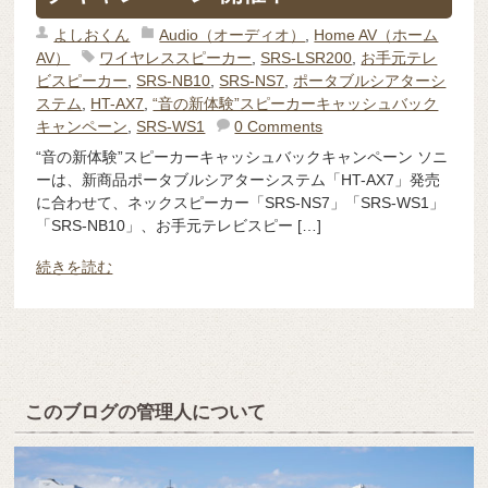
よしおくん
Audio（オーディオ）
,
Home AV（ホーム
AV）
ワイヤレススピーカー
,
SRS-LSR200
,
お手元テレ
ビスピーカー
,
SRS-NB10
,
SRS-NS7
,
ポータブルシアターシ
ステム
,
HT-AX7
,
“音の新体験”スピーカーキャッシュバック
キャンペーン
,
SRS-WS1
0 Comments
“音の新体験”スピーカーキャッシュバックキャンペーン ソニ
ーは、新商品ポータブルシアターシステム「HT-AX7」発売
に合わせて、ネックスピーカー「SRS-NS7」「SRS-WS1」
「SRS-NB10」、お手元テレビスピー […]
続きを読む
このブログの管理人について