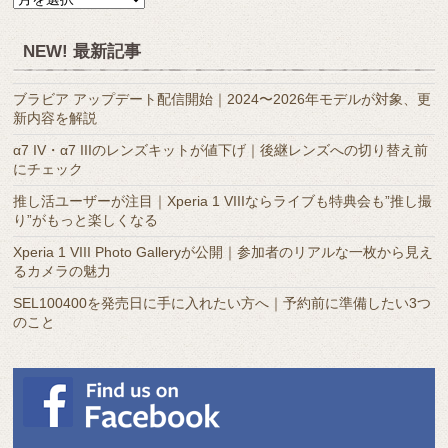
別
ア
NEW! 最新記事
ー
カ
ブラビア アップデート配信開始｜2024〜2026年モデルが対象、更
イ
新内容を解説
ブ
α7 IV・α7 IIIのレンズキットが値下げ｜後継レンズへの切り替え前
にチェック
推し活ユーザーが注目｜Xperia 1 VIIIならライブも特典会も”推し撮
り”がもっと楽しくなる
Xperia 1 VIII Photo Galleryが公開｜参加者のリアルな一枚から見え
るカメラの魅力
SEL100400を発売日に手に入れたい方へ｜予約前に準備したい3つ
のこと