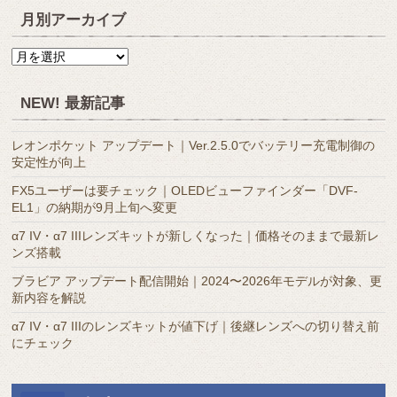
月別アーカイブ
月
別
ア
NEW! 最新記事
ー
カ
レオンポケット アップデート｜Ver.2.5.0でバッテリー充電制御の
イ
安定性が向上
ブ
FX5ユーザーは要チェック｜OLEDビューファインダー「DVF-
EL1」の納期が9月上旬へ変更
α7 IV・α7 IIIレンズキットが新しくなった｜価格そのままで最新レ
ンズ搭載
ブラビア アップデート配信開始｜2024〜2026年モデルが対象、更
新内容を解説
α7 IV・α7 IIIのレンズキットが値下げ｜後継レンズへの切り替え前
にチェック