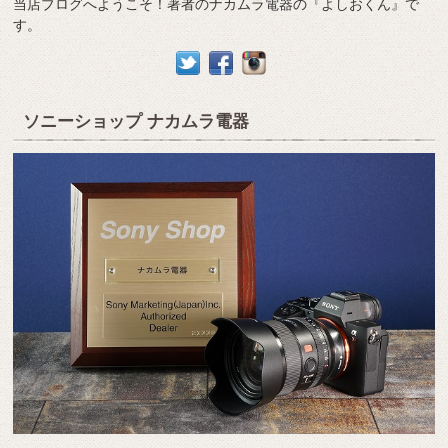
当店ブログへようこそ！著者のナカムラ電器の『よしおくん』で
す。
ソニーショップ ナカムラ電器