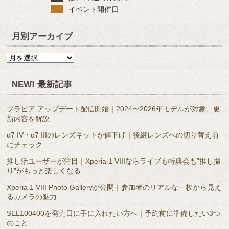
イベント開催日
月別アーカイブ
月
別
ア
NEW! 最新記事
ー
カ
ブラビア アップデート配信開始｜2024〜2026年モデルが対象、更
イ
新内容を解説
ブ
α7 IV・α7 IIIのレンズキットが値下げ｜後継レンズへの切り替え前
にチェック
推し活ユーザーが注目｜Xperia 1 VIIIならライブも特典会も”推し撮
り”がもっと楽しくなる
Xperia 1 VIII Photo Galleryが公開｜参加者のリアルな一枚から見え
るカメラの魅力
SEL100400を発売日に手に入れたい方へ｜予約前に準備したい3つ
のこと