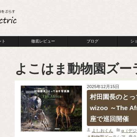
ント
徹底レビュー
ブログ
シ
よこはま動物園ズー
2025年12月15日
村田園長のとって
wizoo ～The
座で巡回開催
よしおくん
α（デ
ま動物園ズーラシア
0