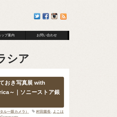
ョップ案内
お問い合わせ
ラシア
おき写真展 with
 Africa～｜ソニーストア銀
ジタル一眼カメラ）
村田園長
,
よこは
 Comments