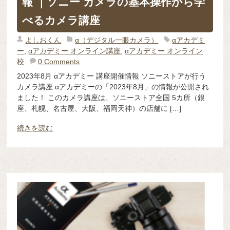
報 ｜ソニー カメラの基本操作から学
べるカメラ講座
よしおくん
α（デジタル一眼カメラ）
αアカデミ
ー
,
αアカデミー オンライン講座
,
αアカデミー オンライン
校
0 Comments
2023年8月 αアカデミー 講座開催情報 ソニーストアが行う
カメラ講座 αアカデミーの「2023年8月」の情報が公開され
ました！ このカメラ講座は、ソニーストア全国 5カ所（銀
座、札幌、名古屋、大阪、福岡天神）の店舗に […]
続きを読む