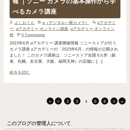
報 ｜ソニー カメラの基本操作から学
べるカメラ講座
よしおくん
α（デジタル一眼カメラ）
αアカデミ
ー
,
αアカデミー オンライン講座
,
αアカデミー オンライン
校
0 Comments
2023年6月 αアカデミー 講座開催情報 ソニーストアが行う
カメラ講座 αアカデミーの「2023年6月」の情報が公開され
ました！ このカメラ講座は、ソニーストア全国 5カ所（銀
座、札幌、名古屋、大阪、福岡天神）の店舗に […]
続きを読む
«
<
2
3
4
5
6
>
»
このブログの管理人について