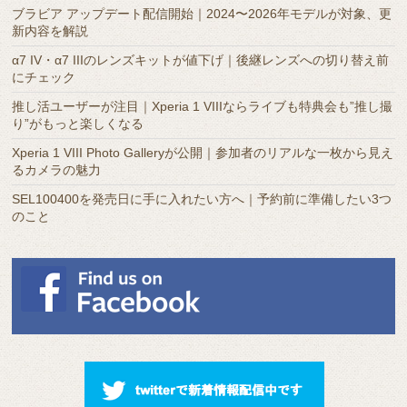
ブラビア アップデート配信開始｜2024〜2026年モデルが対象、更
イ
新内容を解説
ブ
α7 IV・α7 IIIのレンズキットが値下げ｜後継レンズへの切り替え前
にチェック
推し活ユーザーが注目｜Xperia 1 VIIIならライブも特典会も”推し撮
り”がもっと楽しくなる
Xperia 1 VIII Photo Galleryが公開｜参加者のリアルな一枚から見え
るカメラの魅力
SEL100400を発売日に手に入れたい方へ｜予約前に準備したい3つ
のこと