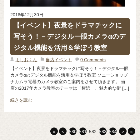
2016年12月30日
【イベント】夜景をドラマチックに
写そう！－デジタル一眼カメラαのデ
ジタル機能を活用＆学ぼう教室
よしおくん
当店イベント
0 Comments
【イベント】夜景をドラマチックに写そう！－デジタル一眼
カメラαのデジタル機能を活用＆学ぼう教室 ソニーショップ
ナカムラ電器のカメラ教室のご案内をさせて頂きます。 当
店の2017年カメラ教室のテーマは「横浜」。魅力的な街 […]
続きを読む
«
<
580
581
582
583
584
>
»