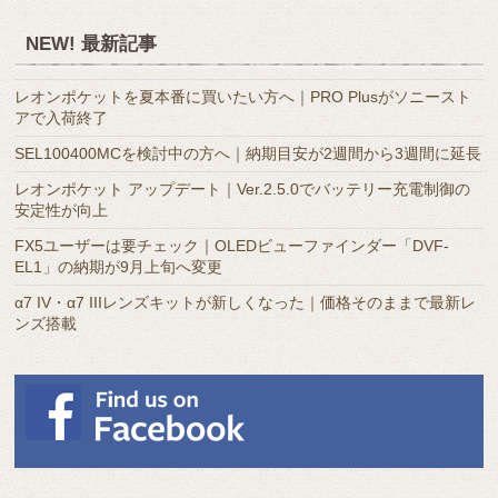
別
ア
NEW! 最新記事
ー
カ
レオンポケットを夏本番に買いたい方へ｜PRO Plusがソニースト
イ
アで入荷終了
ブ
SEL100400MCを検討中の方へ｜納期目安が2週間から3週間に延長
レオンポケット アップデート｜Ver.2.5.0でバッテリー充電制御の
安定性が向上
FX5ユーザーは要チェック｜OLEDビューファインダー「DVF-
EL1」の納期が9月上旬へ変更
α7 IV・α7 IIIレンズキットが新しくなった｜価格そのままで最新レ
ンズ搭載